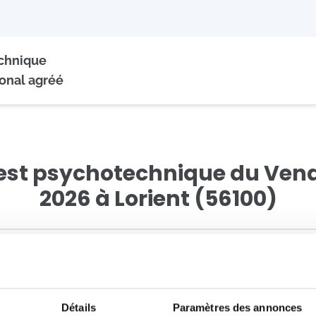
echnique
onal agréé
test psychotechnique du Vend
2026 à Lorient (56100)
données
2
Pai
 disponibles *
Détails
Paramètres des annonces