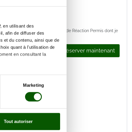
m(s) *
hone *
 en utilisant des
 les
conditions générales de vente
de Réaction Permis dont je
, afin de diffuser des
s et du contenu, ainsi que de
oix quant à l'utilisation de
Réserver maintenant
moment en consultant la
es à plusieurs mètres près
Marketing
s spécifiques (empreintes
, reportez-vous à la
section «
claration sur les cookies.
Tout autoriser
nnalités relatives aux médias