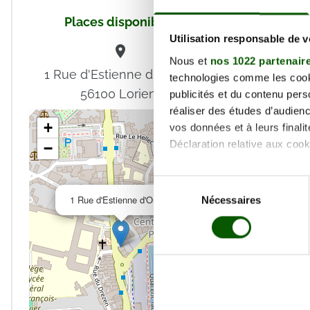
Nom *
Places disponibles
Utilisation responsable de 
Email *
Nous et
nos 1022 partenair
En valida
1 Rue d'Estienne d'Orves ,
technologies comme les cooki
déclare a
56100 Lorient
publicités et du contenu per
réaliser des études d’audienc
+
vos données et à leurs final
Déclaration relative aux cooki
−
Si vous le permettez, nous a
Sélection
×
Collecter des informa
1 Rue d'Estienne d'Orves
Nécessaires
du
Identifier votre appar
consentement
digitales).
Pour en savoir plus sur le tr
Détails »
. Vous pouvez modifi
Les cookies nous permettent d