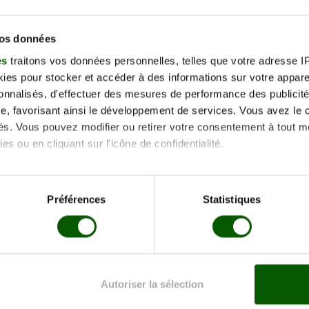
Préno
vos données
Télép
es
traitons vos données personnelles, telles que votre adresse IP,
nt ce formulaire, j'accepte la politique de protection des données et
es pour stocker et accéder à des informations sur votre appareil
voir pris connaissance.
sonnalisés, d'effectuer des mesures de performance des publicité
e, favorisant ainsi le développement de services. Vous avez le ch
ités. Vous pouvez modifier ou retirer votre consentement à tout 
es ou en cliquant sur l'icône de confidentialité.
imerions également :
tions sur votre localisation géographique qui peuvent être précis
Préférences
Statistiques
eil en l'analysant activement pour en relever les caractéristique
aitement de vos données personnelles et définir vos préférences
er ou retirer votre consentement à tout moment à partir de la dé
Autoriser la sélection
e personnaliser le contenu et les annonces, d'offrir des fonctio