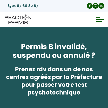
01 87 66 82 87
Suspension du permis de conduire
Permis B invalidé,
Invalidation du permis de conduire
suspendu ou annulé ?
Annulation du permis de conduire
Prenez rdv dans un de nos
Médecins agréés pour le permis
centres agréés par la Préfecture
pour passer votre test
Visite médicale test psychotechnique
psychotechnique