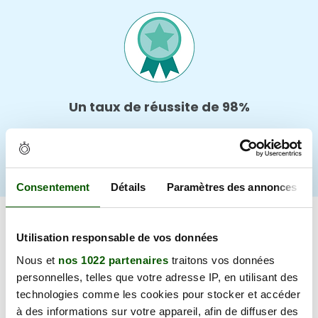
Un taux de réussite de 98%
Restez tout de même concentré et attentif
pendant la passation
Consentement
Détails
Paramètres des annonces
Permis B invalidé ou annulé
Utilisation responsable de vos données
Nous et
nos 1022 partenaires
traitons vos données
Effectuez un test psychotechnique
personnelles, telles que votre adresse IP, en utilisant des
Présentez-vous à la visite médicale muni des
technologies comme les cookies pour stocker et accéder
résultats du test psychotechnique et de vos
à des informations sur votre appareil, afin de diffuser des