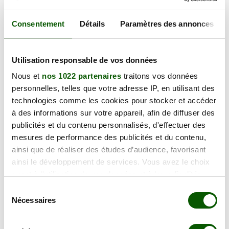
Consentement
Détails
Paramètres des annonces
62
93
75
59
92
80
94
76
08
02
60
Utilisation responsable de vos données
14
50
27
55
95
57
51
78
61
67
54
77
91
29
Nous et
nos 1022 partenaires
traitons vos données
22
28
10
88
35
53
52
72
68
56
personnelles, telles que votre adresse IP, en utilisant des
45
89
90
70
41
21
49
44
technologies comme les cookies pour stocker et accéder
37
58
25
18
39
à des informations sur votre appareil, afin de diffuser des
36
85
71
86
79
03
publicités et du contenu personnalisés, d'effectuer des
74
01
23
69
87
17
42
63
mesures de performance des publicités et du contenu,
16
73
19
38
ainsi que de réaliser des études d’audience, favorisant
24
43
15
33
07
26
05
ainsi le développement de services. Vous avez le choix
46
48
47
12
04
quant à l'utilisation de vos données et à leurs finalités.
40
82
84
06
30
81
32
34
13
Vous pouvez modifier ou retirer votre consentement à
83
Sélection
31
64
65
11
tout moment en consultant la Déclaration relative aux
Nécessaires
2B
09
du
66
cookies ou en cliquant sur l'icône de confidentialité.
2A
consentement