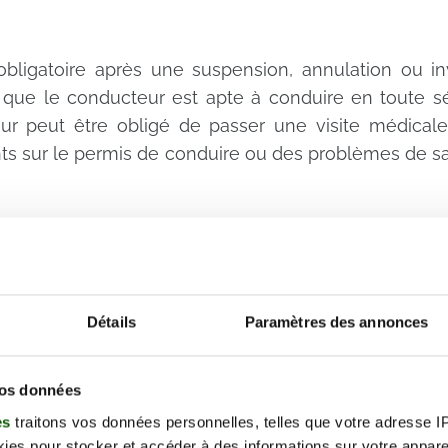
obligatoire après une suspension, annulation ou i
 que le conducteur est apte à conduire en toute sé
r peut être obligé de passer une visite médicale 
nts sur le permis de conduire ou des problèmes de sa
éroule la visite médicale du
Détails
Paramètres des annonces
 permis de conduire est réalisée par un médec
entre médical agréé. Le médecin effectue un exa
s des tests spécifiques pour évaluer les capacité
vos données
 un test de vision, un test de l'ouïe, un test de la 
es
traitons vos données personnelles, telles que votre adresse IP,
es pour stocker et accéder à des informations sur votre appareil