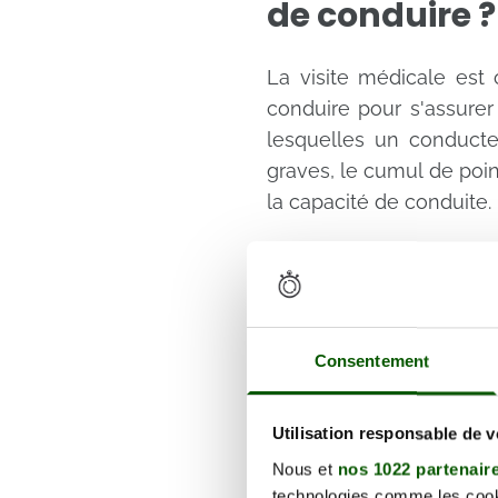
de conduire ?
La visite médicale est 
conduire pour s'assurer
lesquelles un conducteu
graves, le cumul de poi
la capacité de conduite.
Comment se d
conduire ?
Consentement
La visite médicale du
généralement dans un c
du conducteur, y compri
Utilisation responsable de 
effectués peuvent inclure
Nous et
nos 1022 partenair
santé mentale.
technologies comme les cooki