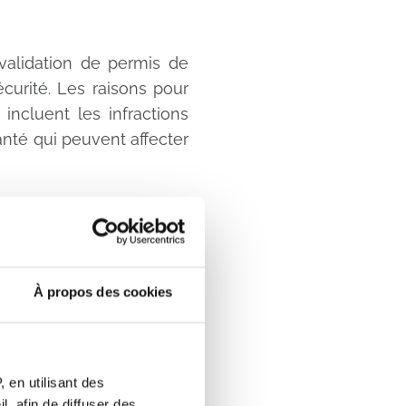
nvalidation de permis de
curité. Les raisons pour
incluent les infractions
nté qui peuvent affecter
 permis de
À propos des cookies
in agréé et se déroule
men complet de la santé
s de conduite. Les tests
motricité et un test de la
 en utilisant des
, afin de diffuser des