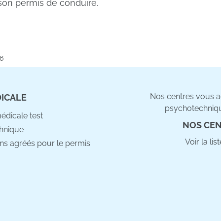
son permis de conduire.
26
Nos centres vous ac
DICALE
psychotechniqu
médicale test
NOS CEN
hnique
Voir la li
ns agréés pour le permis