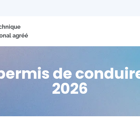
echnique
onal agréé
permis de conduir
2026