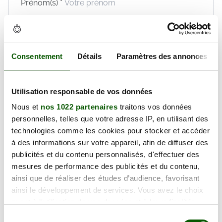
Prénom(s) *
Email *
Téléphone *
Consentement
Détails
Paramètres des annonces
En validant ce formulaire, j'accepte la politique de
protection des données et les
conditions générales
de vente
de Réaction Permis dont je déclare avoir
Utilisation responsable de vos données
pris connaissance.
Nous et
nos 1022 partenaires
traitons vos données
Réserver maintenant
personnelles, telles que votre adresse IP, en utilisant des
technologies comme les cookies pour stocker et accéder
à des informations sur votre appareil, afin de diffuser des
publicités et du contenu personnalisés, d'effectuer des
Jeudi 27 Août 2026
mesures de performance des publicités et du contenu,
ainsi que de réaliser des études d’audience, favorisant
132.00€
ainsi le développement de services. Vous avez le choix
quant à l'utilisation de vos données et à leurs finalités.
Prix TTC
Vous pouvez modifier ou retirer votre consentement à
Sélection
Places disponibles