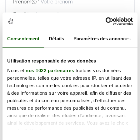
Prénom(s) *
Email *
Téléphone *
Consentement
Détails
Paramètres des annonces
En validant ce formulaire, j'accepte la politique de
protection des données et les
conditions générales
de vente
de Réaction Permis dont je déclare avoir
pris connaissance.
Utilisation responsable de vos données
Nous et
nos 1022 partenaires
traitons vos données
Réserver maintenant
personnelles, telles que votre adresse IP, en utilisant des
technologies comme les cookies pour stocker et accéder
à des informations sur votre appareil, afin de diffuser des
publicités et du contenu personnalisés, d'effectuer des
Mardi 13 Octobre 2026
mesures de performance des publicités et du contenu,
125.00€
ainsi que de réaliser des études d’audience, favorisant
ainsi le développement de services. Vous avez le choix
Prix TTC
quant à l'utilisation de vos données et à leurs finalités.
Vous pouvez modifier ou retirer votre consentement à
Places disponibles