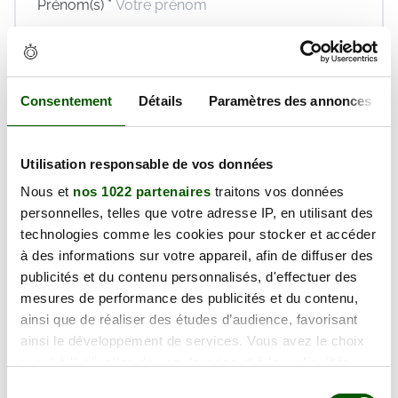
Prénom(s) *
Email *
Téléphone *
Consentement
Détails
Paramètres des annonces
En validant ce formulaire, j'accepte la politique de
protection des données et les
conditions générales
de vente
de Réaction Permis dont je déclare avoir
Utilisation responsable de vos données
pris connaissance.
Nous et
nos 1022 partenaires
traitons vos données
Réserver maintenant
personnelles, telles que votre adresse IP, en utilisant des
technologies comme les cookies pour stocker et accéder
à des informations sur votre appareil, afin de diffuser des
publicités et du contenu personnalisés, d'effectuer des
Mardi 11 Août 2026
mesures de performance des publicités et du contenu,
ainsi que de réaliser des études d’audience, favorisant
130.00€
ainsi le développement de services. Vous avez le choix
quant à l'utilisation de vos données et à leurs finalités.
Prix TTC
Vous pouvez modifier ou retirer votre consentement à
Sélection
Places disponibles