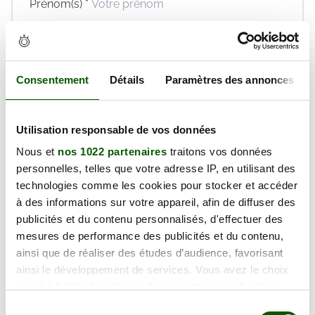
Prénom(s) *
Email *
Téléphone *
Consentement
Détails
Paramètres des annonces
En validant ce formulaire, j'accepte la politique de
protection des données et les
conditions générales
de vente
de Réaction Permis dont je déclare avoir
Utilisation responsable de vos données
pris connaissance.
Nous et
nos 1022 partenaires
traitons vos données
Réserver maintenant
personnelles, telles que votre adresse IP, en utilisant des
technologies comme les cookies pour stocker et accéder
à des informations sur votre appareil, afin de diffuser des
publicités et du contenu personnalisés, d'effectuer des
Vendredi 28 Août 2026
mesures de performance des publicités et du contenu,
ainsi que de réaliser des études d’audience, favorisant
127.00€
ainsi le développement de services. Vous avez le choix
quant à l'utilisation de vos données et à leurs finalités.
Prix TTC
Vous pouvez modifier ou retirer votre consentement à
Sélection
Places disponibles