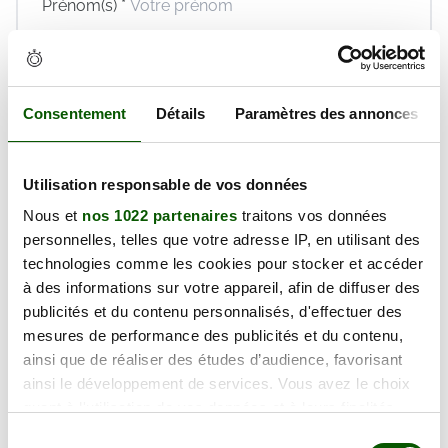
Prénom(s) *
Email *
Téléphone *
Consentement
Détails
Paramètres des annonces
En validant ce formulaire, j'accepte la politique de
protection des données et les
conditions générales
de vente
de Réaction Permis dont je déclare avoir
Utilisation responsable de vos données
pris connaissance.
Nous et
nos 1022 partenaires
traitons vos données
Réserver maintenant
personnelles, telles que votre adresse IP, en utilisant des
technologies comme les cookies pour stocker et accéder
à des informations sur votre appareil, afin de diffuser des
publicités et du contenu personnalisés, d'effectuer des
Jeudi 10 Septembre 2026
mesures de performance des publicités et du contenu,
ainsi que de réaliser des études d’audience, favorisant
131.00€
ainsi le développement de services. Vous avez le choix
quant à l'utilisation de vos données et à leurs finalités.
Prix TTC
Vous pouvez modifier ou retirer votre consentement à
Sélection
Places disponibles