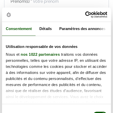
Prénom(s) *
Email *
Téléphone *
Consentement
Détails
Paramètres des annonces
En validant ce formulaire, j'accepte la politique de
protection des données et les
conditions générales
de vente
de Réaction Permis dont je déclare avoir
Utilisation responsable de vos données
pris connaissance.
Nous et
nos 1022 partenaires
traitons vos données
Réserver maintenant
personnelles, telles que votre adresse IP, en utilisant des
technologies comme les cookies pour stocker et accéder
à des informations sur votre appareil, afin de diffuser des
publicités et du contenu personnalisés, d'effectuer des
Mercredi 12 Août 2026
mesures de performance des publicités et du contenu,
ainsi que de réaliser des études d’audience, favorisant
129.00€
ainsi le développement de services. Vous avez le choix
quant à l'utilisation de vos données et à leurs finalités.
Prix TTC
Vous pouvez modifier ou retirer votre consentement à
Sélection
Places disponibles