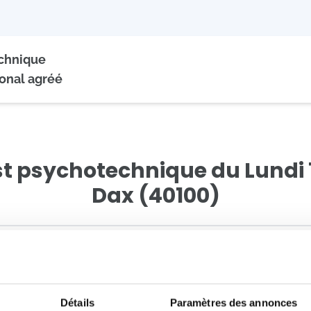
echnique
onal agréé
st psychotechnique du Lundi 
Dax (40100)
données
2
Pai
 disponibles *
Détails
Paramètres des annonces