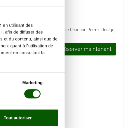
m(s) *
hone *
 en utilisant des
 les
conditions générales de vente
de Réaction Permis dont je
, afin de diffuser des
s et du contenu, ainsi que de
oix quant à l'utilisation de
Réserver maintenant
moment en consultant la
es à plusieurs mètres près
Marketing
s spécifiques (empreintes
, reportez-vous à la
section «
claration sur les cookies.
Tout autoriser
nnalités relatives aux médias