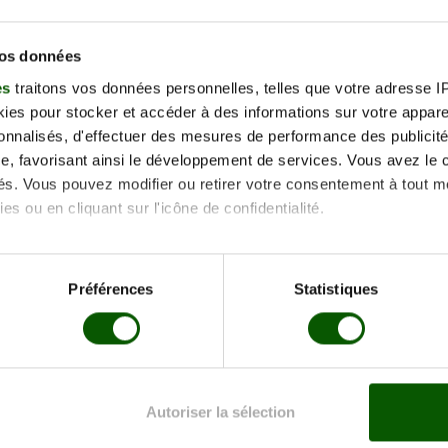
Préno
vos données
Télép
es
traitons vos données personnelles, telles que votre adresse IP,
nt ce formulaire, j'accepte la politique de protection des données et
es pour stocker et accéder à des informations sur votre appareil
voir pris connaissance.
sonnalisés, d'effectuer des mesures de performance des publicité
e, favorisant ainsi le développement de services. Vous avez le ch
ités. Vous pouvez modifier ou retirer votre consentement à tout 
es ou en cliquant sur l'icône de confidentialité.
imerions également :
tions sur votre localisation géographique qui peuvent être précis
Préférences
Statistiques
eil en l'analysant activement pour en relever les caractéristique
aitement de vos données personnelles et définir vos préférences
er ou retirer votre consentement à tout moment à partir de la dé
Autoriser la sélection
e personnaliser le contenu et les annonces, d'offrir des fonctio