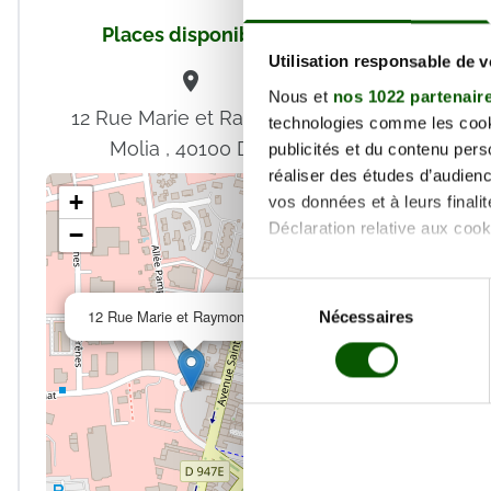
Nom *
Places disponibles
Utilisation responsable de 
Email *
Nous et
nos 1022 partenair
En valida
12 Rue Marie et Raymond
technologies comme les cooki
déclare a
Molia , 40100 Dax
publicités et du contenu per
réaliser des études d’audienc
+
vos données et à leurs final
Déclaration relative aux cooki
−
Si vous le permettez, nous a
Sélection
×
Collecter des informa
12 Rue Marie et Raymond Molia
Nécessaires
du
Identifier votre appar
consentement
digitales).
Pour en savoir plus sur le tr
Détails »
. Vous pouvez modifi
Les cookies nous permettent d