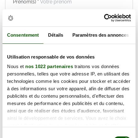
Prénom(s) *
Email *
Téléphone *
Consentement
Détails
Paramètres des annonces
En validant ce formulaire, j'accepte la politique de
protection des données et les
conditions générales
de vente
de Réaction Permis dont je déclare avoir
Utilisation responsable de vos données
pris connaissance.
Nous et
nos 1022 partenaires
traitons vos données
Réserver maintenant
personnelles, telles que votre adresse IP, en utilisant des
technologies comme les cookies pour stocker et accéder
à des informations sur votre appareil, afin de diffuser des
publicités et du contenu personnalisés, d'effectuer des
Mercredi 12 Août 2026
mesures de performance des publicités et du contenu,
ainsi que de réaliser des études d’audience, favorisant
132.00€
ainsi le développement de services. Vous avez le choix
quant à l'utilisation de vos données et à leurs finalités.
Prix TTC
Vous pouvez modifier ou retirer votre consentement à
Sélection
Places disponibles