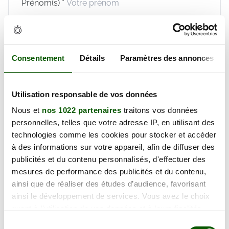
Prénom(s) *
Email *
Téléphone *
Consentement
Détails
Paramètres des annonces
En validant ce formulaire, j'accepte la politique de
protection des données et les
conditions générales
de vente
de Réaction Permis dont je déclare avoir
Utilisation responsable de vos données
pris connaissance.
Nous et
nos 1022 partenaires
traitons vos données
Réserver maintenant
personnelles, telles que votre adresse IP, en utilisant des
technologies comme les cookies pour stocker et accéder
à des informations sur votre appareil, afin de diffuser des
publicités et du contenu personnalisés, d'effectuer des
Vendredi 14 Août 2026
mesures de performance des publicités et du contenu,
ainsi que de réaliser des études d’audience, favorisant
128.00€
ainsi le développement de services. Vous avez le choix
quant à l'utilisation de vos données et à leurs finalités.
Prix TTC
Vous pouvez modifier ou retirer votre consentement à
Sélection
Places disponibles