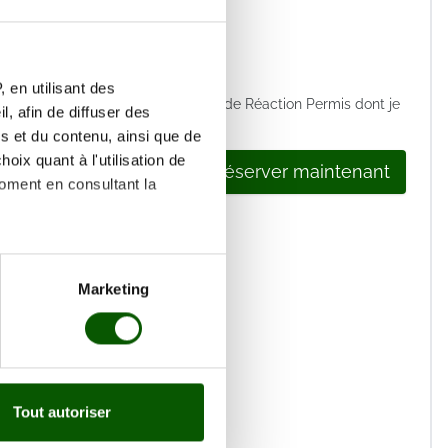
m(s) *
hone *
 en utilisant des
 les
conditions générales de vente
de Réaction Permis dont je
, afin de diffuser des
s et du contenu, ainsi que de
oix quant à l'utilisation de
Réserver maintenant
moment en consultant la
es à plusieurs mètres près
Marketing
s spécifiques (empreintes
, reportez-vous à la
section «
claration sur les cookies.
Tout autoriser
nnalités relatives aux médias