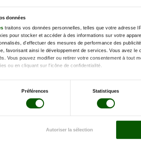
Préno
vos données
Télép
es
traitons vos données personnelles, telles que votre adresse IP,
nt ce formulaire, j'accepte la politique de protection des données et
es pour stocker et accéder à des informations sur votre appareil
voir pris connaissance.
sonnalisés, d'effectuer des mesures de performance des publicité
e, favorisant ainsi le développement de services. Vous avez le ch
ités. Vous pouvez modifier ou retirer votre consentement à tout 
es ou en cliquant sur l'icône de confidentialité.
imerions également :
tions sur votre localisation géographique qui peuvent être précis
Préférences
Statistiques
eil en l'analysant activement pour en relever les caractéristique
aitement de vos données personnelles et définir vos préférences
er ou retirer votre consentement à tout moment à partir de la dé
Autoriser la sélection
e personnaliser le contenu et les annonces, d'offrir des fonctio