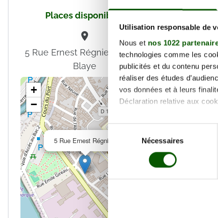
Nom *
Places disponibles
Utilisation responsable de 
Email *
Nous et
nos 1022 partenair
En valida
5 Rue Ernest Régnier , 33390
technologies comme les cooki
déclare a
Blaye
publicités et du contenu per
réaliser des études d’audienc
+
vos données et à leurs final
Déclaration relative aux cooki
−
Si vous le permettez, nous a
Sélection
×
Collecter des informa
5 Rue Ernest Régnier
Nécessaires
du
Identifier votre appar
consentement
digitales).
Pour en savoir plus sur le tr
Détails »
. Vous pouvez modifi
Les cookies nous permettent d