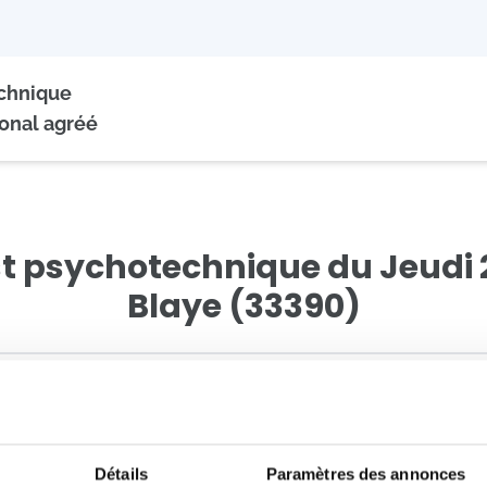
echnique
onal agréé
st psychotechnique du Jeudi 
Blaye (33390)
données
2
Pai
 disponibles *
Détails
Paramètres des annonces