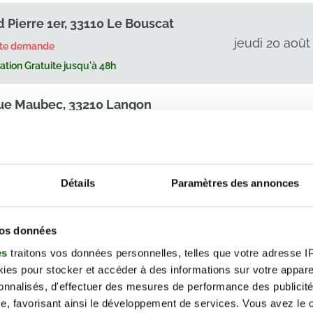
d Pierre 1er, 33110 Le Bouscat
jeudi 20 août
rte demande
tion Gratuite jusqu'à 48h
ue Maubec, 33210 Langon
jeudi 20 août
te 2 places sur cette date.
tion Gratuite jusqu'à 48h
Détails
Paramètres des annonces
ue Robert Caumont,
0 Bordeaux
vendredi 21 août
2026
rte demande
vos données
tion Gratuite jusqu'à 48h
es
traitons vos données personnelles, telles que votre adresse IP,
es pour stocker et accéder à des informations sur votre appareil
ue Robert Caumont,
sonnalisés, d'effectuer des mesures de performance des publicité
e, favorisant ainsi le développement de services. Vous avez le ch
0 Bordeaux
vendredi 21 août