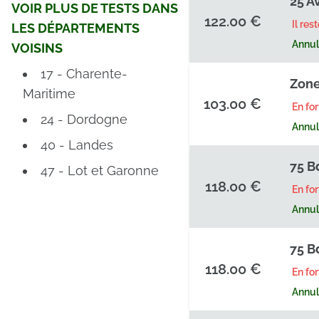
25 A
VOIR PLUS DE TESTS DANS
122.00 €
Il res
LES DÉPARTEMENTS
Annula
VOISINS
17 - Charente-
Zone
Maritime
103.00 €
En fo
24 - Dordogne
Annula
40 - Landes
75 B
47 - Lot et Garonne
118.00 €
En fo
Annula
75 B
118.00 €
En fo
Annula