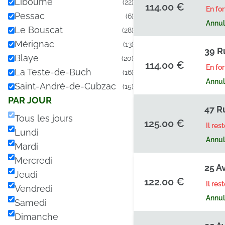
Libourne
(22)
114.00 €
En fo
Pessac
(6)
Annula
Le Bouscat
(28)
Mérignac
(13)
39 R
Blaye
(20)
114.00 €
En fo
La Teste-de-Buch
(16)
Annula
Saint-André-de-Cubzac
(15)
PAR JOUR
47 R
Tous les jours
125.00 €
Il res
Lundi
Annula
Mardi
Mercredi
25 A
Jeudi
122.00 €
Il res
Vendredi
Annula
Samedi
Dimanche