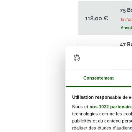
75 B
118.00 €
En fo
Annula
47 R
122.00 €
Il res
Annula
39 R
Consentement
3330
114.00 €
En fo
Utilisation responsable de 
Annula
Nous et
nos 1022 partenair
technologies comme les cooki
39 R
publicités et du contenu per
réaliser des études d’audienc
3330