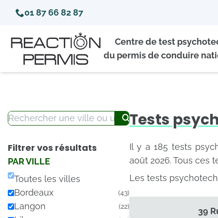
01 87 66 82 87
Centre de test psychot
du permis de conduire nati
Tests psych
Filtrer vos résultats
Il y a 185 tests psyc
août 2026. Tous ces t
PAR VILLE
Les tests psychotech
Toutes les villes
Bordeaux
(43)
Langon
(22)
39 R