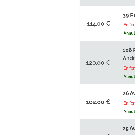
39 R
114.00 €
En fo
Annula
108 
Andr
120.00 €
En fo
Annula
26 A
102.00 €
En fo
Annula
25 A