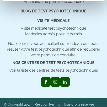
Les cookies nous permettent de personnaliser le contenu
Annulation du permis de conduire
et les annonces, d'offrir des fonctionnalités relatives aux
BLOG DE TEST PSYCHOTECHNIQUE
médias sociaux et d'analyser notre trafic. Nous
partageons également des informations sur l'utilisation de
VISITE MÉDICALE
notre site avec nos partenaires de médias sociaux, de
Visite médicale test psychotechnique
publicité et d'analyse, qui peuvent combiner celles-ci
Médecins agréés pour le permis
avec d'autres informations que vous leur avez fournies
ou qu'ils ont collectées lors de votre utilisation de leurs
Nos centres vous accueillent sur rendez-vous pour
services.
réaliser votre test psychotechnique afin de récupérer
votre permis de conduire.
NOS CENTRES DE TEST PSYCHOTECHNIQUE
Voir la liste des centres de tests psychotechniques
© Copyright 2023 - Réaction Permis - Tous droits réservés