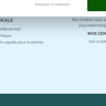
e docteur
Autoriser la sélection
e personnaliser le contenu et les annonces, d'offrir des fonctio
rafic. Nous partageons également des informations sur l'utilisati
Nos centres vous ac
DICALE
, de publicité et d'analyse, qui peuvent combiner celles-ci avec
psychotechniqu
ils ont collectées lors de votre utilisation de leurs services.
médicale test
NOS CEN
hnique
Voir la li
ns agréés pour le permis