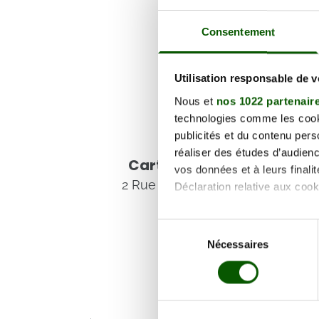
Consentement
Utilisation responsable de 
Nous et
nos 1022 partenair
technologies comme les cooki
publicités et du contenu per
Voir les coordonnées
réaliser des études d’audienc
Carte et informations d'
vos données et à leurs final
2 Rue des Écoles, 18160 Chezal-
Déclaration relative aux cooki
Si vous le permettez, nous a
Sélection
Collecter des informa
Nécessaires
du
Identifier votre appar
consentement
digitales).
Pour en savoir plus sur le tr
Détails »
. Vous pouvez modifi