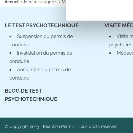
Accueil
>
Médecins agréés
>
Médecins agréés
>
Information sur l
Les cookies nous permettent d
sociaux et d'analyser notre t
LE TEST PSYCHOTECHNIQUE
VISITE MÉ
partenaires de médias sociaux
vous leur avez fournies ou qu'
Suspension du permis de
Visite 
conduire
psychotec
Invalidation du permis de
Médeci
conduire
Annulation du permis de
conduire
BLOG DE TEST
PSYCHOTECHNIQUE
© Copyright 2023 - Réaction Permis - Tous droits réservés