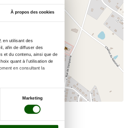
À propos des cookies
×
2 Rue des Écoles
 en utilisant des
, afin de diffuser des
s et du contenu, ainsi que de
oix quant à l'utilisation de
moment en consultant la
es à plusieurs mètres près
Marketing
s spécifiques (empreintes
, reportez-vous à la
section «
claration sur les cookies.