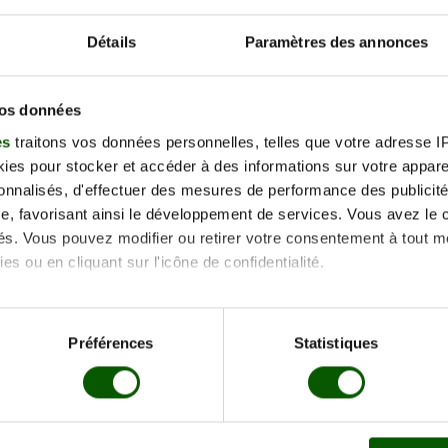
−
Détails
Paramètres des annonces
vos données
es
traitons vos données personnelles, telles que votre adresse IP,
es pour stocker et accéder à des informations sur votre appareil
sonnalisés, d'effectuer des mesures de performance des publicité
e, favorisant ainsi le développement de services. Vous avez le ch
accès
ités. Vous pouvez modifier ou retirer votre consentement à tout 
Benoît
es ou en cliquant sur l'icône de confidentialité.
imerions également :
tions sur votre localisation géographique qui peuvent être précis
Préférences
Statistiques
eil en l'analysant activement pour en relever les caractéristique
aitement de vos données personnelles et définir vos préférences
er ou retirer votre consentement à tout moment à partir de la dé