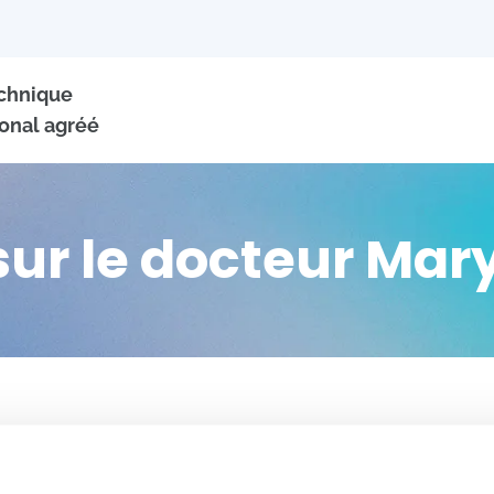
echnique
onal agréé
sur le docteur Ma
+