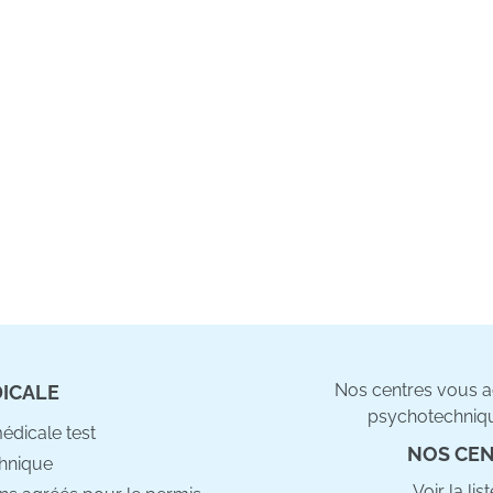
Nos centres vous ac
DICALE
psychotechniqu
médicale test
NOS CEN
hnique
Voir la li