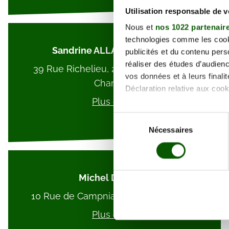
Utilisation responsable de 
Nous et
nos 1022 partenair
technologies comme les cooki
Sandrine ALLAIRE SAUQUET
publicités et du contenu per
réaliser des études d’audienc
39 Rue Richelieu, 24660 Coulounieix-
vos données et à leurs final
Chamiers
Déclaration relative aux cooki
Plus d'info
Si vous le permettez, nous a
Sélection
Collecter des informa
Nécessaires
du
Identifier votre appar
consentement
digitales).
Pour en savoir plus sur le tr
Michel DURAND
Détails »
. Vous pouvez modifi
10 Rue de Campniac, 24000 Périgueux
Les cookies nous permettent d
Plus d'info
sociaux et d'analyser notre t
partenaires de médias sociaux