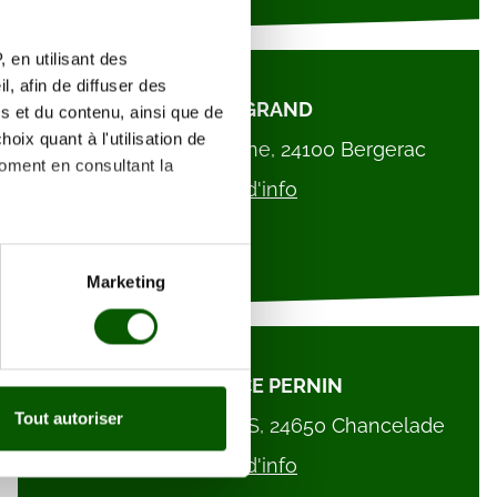
 en utilisant des
, afin de diffuser des
Louis GRAND
s et du contenu, ainsi que de
oix quant à l'utilisation de
EHPAD La Madeleine, 24100 Bergerac
moment en consultant la
Plus d'info
es à plusieurs mètres près
Marketing
s spécifiques (empreintes
, reportez-vous à la
section «
CLEMENCE PERNIN
claration sur les cookies.
Tout autoriser
12 RUE DES LIBERTES, 24650 Chancelade
nnalités relatives aux médias
Plus d'info
on de notre site avec nos
 d'autres informations que