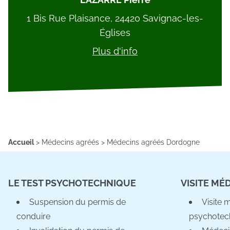
1 Bis Rue Plaisance, 24420 Savignac-les-
Églises
Plus d'info
Accueil
>
Médecins agréés
>
Médecins agréés Dordogne
LE TEST PSYCHOTECHNIQUE
VISITE MÉ
Suspension du permis de
Visite 
conduire
psychotec