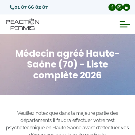
01 87 66 82 87
Suspension du permis de conduire
Médecin agréé Haute-
Invalidation du permis de conduire
Saône (70) - Liste
complète 2026
Annulation du permis de conduire
Médecins agréés pour le permis
Visite médicale test psychotechnique
Veuillez notez que dans la majeure partie des
départements il faudra effectuer votre test
psychotechnique en Haute Saône avant d'effectuer vos
démarches pour la visite médicale.