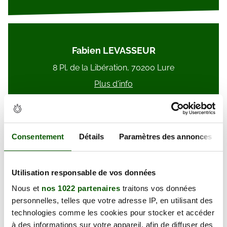
Fabien LEVASSEUR
8 Pl. de la Libération, 70200 Lure
Plus d'info
Consentement
Détails
Paramètres des annonces
Jean Claude DUGNE
Utilisation responsable de vos données
32 Gr Grande Rue, 70230 Dampierre-sur-Linotte
Nous et
nos 1022 partenaires
traitons vos données
Plus d'info
personnelles, telles que votre adresse IP, en utilisant des
technologies comme les cookies pour stocker et accéder
à des informations sur votre appareil, afin de diffuser des