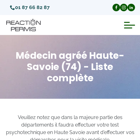
01 87 66 82 87
Suspension du permis de conduire
Médecin agréé Haute-
Invalidation du permis de conduire
Savoie (74) - Liste
complète
Annulation du permis de conduire
Médecins agréés pour le permis
Visite médicale test psychotechnique
Veuillez notez que dans la majeure partie des
départements il faudra effectuer votre test
psychotechnique en Haute Savoie avant d'effectuer vos
démarches pour la visite médicale.