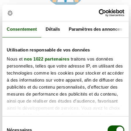
Voir les coordonnées
Carte et informations d'accès
16 Rte de Versin, 38890 Saint-Chef
Consentement
Détails
Paramètres des annonces
+
Utilisation responsable de vos données
−
Nous et
nos 1022 partenaires
traitons vos données
personnelles, telles que votre adresse IP, en utilisant des
×
technologies comme les cookies pour stocker et accéder
16 Rte de Versin
à des informations sur votre appareil, afin de diffuser des
publicités et du contenu personnalisés, d'effectuer des
mesures de performance des publicités et du contenu,
ainsi que de réaliser des études d’audience, favorisant
ainsi le développement de services. Vous avez le choix
quant à l'utilisation de vos données et à leurs finalités.
Vous pouvez modifier ou retirer votre consentement à
Sélection
tout moment en consultant la Déclaration relative aux
Nécessaires