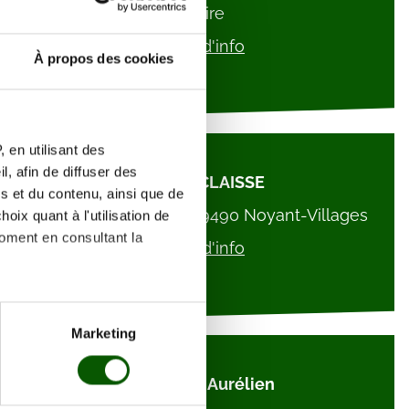
Loire
Plus d'info
À propos des cookies
 en utilisant des
, afin de diffuser des
ALAIN CLAISSE
s et du contenu, ainsi que de
1 All. des Charmes, 49490 Noyant-Villages
oix quant à l'utilisation de
moment en consultant la
Plus d'info
es à plusieurs mètres près
Marketing
s spécifiques (empreintes
FECCHIO Aurélien
, reportez-vous à la
section «