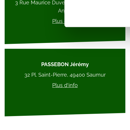
3 Rue Maurice Duveau, 49700 Doué-en-
Détails »
. Vous pouvez modifi
Anjou
Les cookies nous permettent d
Plus d'info
sociaux et d'analyser notre t
partenaires de médias sociaux
vous leur avez fournies ou qu'
PASSEBON Jérémy
32 Pl. Saint-Pierre, 49400 Saumur
Plus d'info