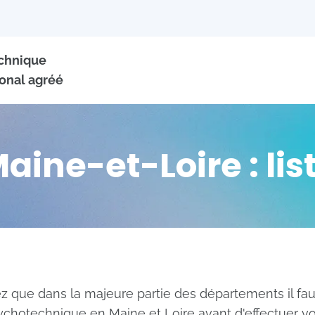
echnique
onal agréé
ine-et-Loire : li
ez que dans la majeure partie des départements il fau
sychotechnique en Maine et Loire avant d'effectuer 