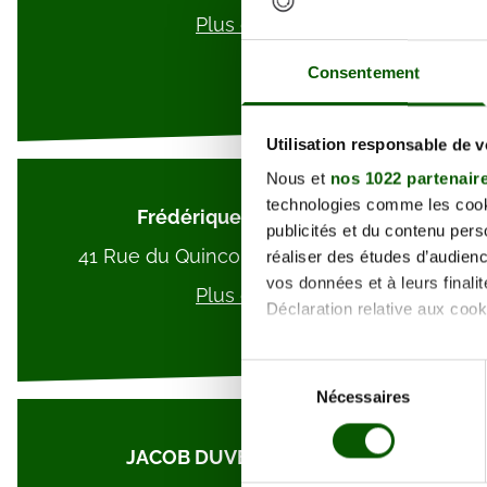
Plus d'info
Consentement
Utilisation responsable de 
Nous et
nos 1022 partenair
technologies comme les cooki
Frédérique D'AUBIGNY
publicités et du contenu per
41 Rue du Quinconce, 49100 Angers
réaliser des études d’audienc
vos données et à leurs final
Plus d'info
Déclaration relative aux cooki
Si vous le permettez, nous a
Sélection
Collecter des informa
Nécessaires
du
Identifier votre appar
consentement
digitales).
JACOB DUVERNET Pierre
Pour en savoir plus sur le tr