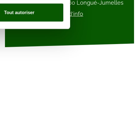
Louis Rabilloud, 49160 Longué-Jumelles
claration sur les cookies.
Tout autoriser
Plus d'info
nnalités relatives aux médias
on de notre site avec nos
 d'autres informations que