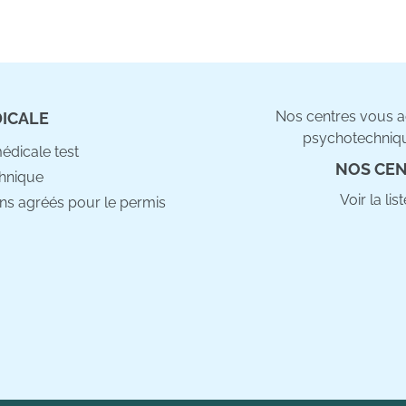
Nos centres vous ac
DICALE
psychotechniqu
médicale test
NOS CEN
hnique
Voir la li
ns agréés pour le permis