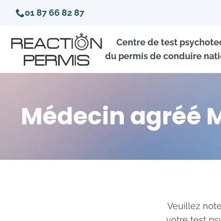
01 87 66 82 87
Centre de test psychot
du permis de conduire nati
Médecin agréé Ma
Veuillez not
votre test p