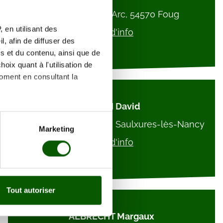
4 Rue Jeanne d'Arc, 54570 Foug
 en utilisant des
Plus d'info
, afin de diffuser des
s et du contenu, ainsi que de
oix quant à l'utilisation de
moment en consultant la
REFAHI David
2 All. du Prarupt, 54420 Saulxures-lès-Nancy
es à plusieurs mètres près
Marketing
s spécifiques (empreintes
Plus d'info
, reportez-vous à la
section «
claration sur les cookies.
Tout autoriser
nnalités relatives aux médias
on de notre site avec nos
ALBRECHT Margaux