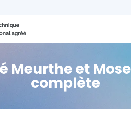
echnique
onal agréé
 Meurthe et Mosell
complète