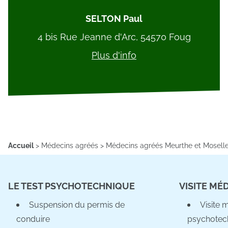
SELTON Paul
4 bis Rue Jeanne d'Arc, 54570 Foug
Plus d'info
Accueil
>
Médecins agréés
>
Médecins agréés Meurthe et Mosell
LE TEST PSYCHOTECHNIQUE
VISITE MÉ
Suspension du permis de
Visite 
conduire
psychotec