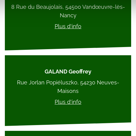
, de publicité et d'analyse, qui peuvent combiner celles-ci avec
8 Rue du Beaujolais, 54500 Vandœuvre-lès-
ils ont collectées lors de votre utilisation de leurs services.
Nancy
Plus d'info
GALAND Geoffrey
Rue Jorlan Popiéluszko, 54230 Neuves-
Maisons
Plus d'info