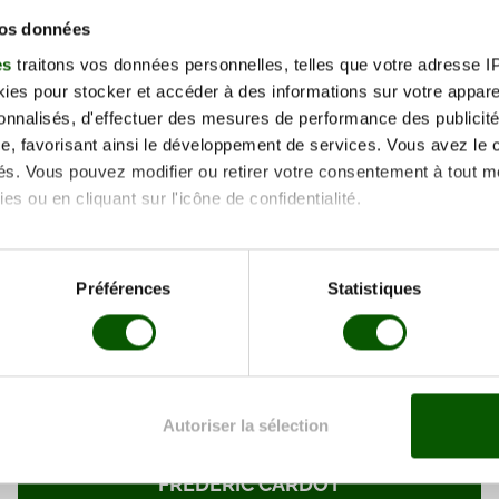
vos données
49 Rue de Nancy, 54930 Diarville
es
traitons vos données personnelles, telles que votre adresse IP,
Plus d'info
es pour stocker et accéder à des informations sur votre appareil
sonnalisés, d'effectuer des mesures de performance des publicité
e, favorisant ainsi le développement de services. Vous avez le ch
ités. Vous pouvez modifier ou retirer votre consentement à tout 
es ou en cliquant sur l'icône de confidentialité.
Brault
imerions également :
11 Rue Saint-Léon, 54200 Royaumeix
tions sur votre localisation géographique qui peuvent être précis
Préférences
Statistiques
eil en l'analysant activement pour en relever les caractéristique
Plus d'info
aitement de vos données personnelles et définir vos préférences
er ou retirer votre consentement à tout moment à partir de la dé
Autoriser la sélection
e personnaliser le contenu et les annonces, d'offrir des fonctio
rafic. Nous partageons également des informations sur l'utilisati
FREDERIC CARDOT