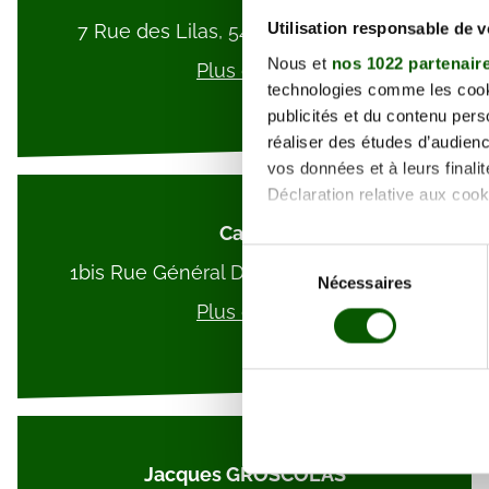
Utilisation responsable de 
7 Rue des Lilas, 54630 Richardménil
Nous et
nos 1022 partenair
Plus d'info
technologies comme les cooki
publicités et du contenu per
réaliser des études d’audienc
vos données et à leurs final
Déclaration relative aux cooki
Carel
Si vous le permettez, nous a
Sélection
1bis Rue Général Duroc, 54000 Nancy
Collecter des informa
Nécessaires
du
Identifier votre appar
consentement
Plus d'info
digitales).
Pour en savoir plus sur le tr
Détails »
. Vous pouvez modifi
Les cookies nous permettent d
sociaux et d'analyser notre t
Jacques GROSCOLAS