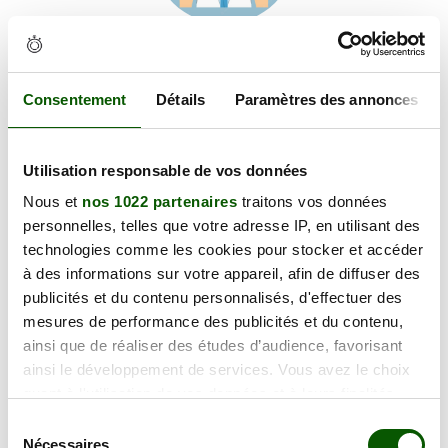
Voir les coordonnées
Carte et informations d'accès
30 bis Rue du Penher, 56190 La Trinité-Surzur
Consentement
Détails
Paramètres des annonces
+
Utilisation responsable de vos données
−
Nous et
nos 1022 partenaires
traitons vos données
personnelles, telles que votre adresse IP, en utilisant des
×
technologies comme les cookies pour stocker et accéder
30 bis Rue du Penher
à des informations sur votre appareil, afin de diffuser des
publicités et du contenu personnalisés, d'effectuer des
mesures de performance des publicités et du contenu,
ainsi que de réaliser des études d’audience, favorisant
ainsi le développement de services. Vous avez le choix
quant à l'utilisation de vos données et à leurs finalités.
Vous pouvez modifier ou retirer votre consentement à
Sélection
tout moment en consultant la Déclaration relative aux
Nécessaires