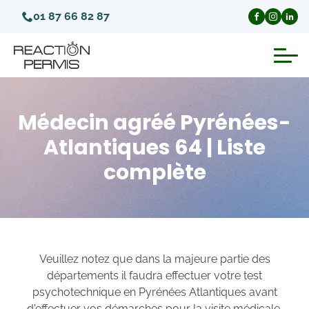
01 87 66 82 87
Suspension du permis de conduire
Médecin agréé Pyrénées-
Invalidation du permis de conduire
Atlantiques 64 | Liste
complète
Annulation du permis de conduire
Médecins agréés pour le permis
Visite médicale test psychotechnique
Veuillez notez que dans la majeure partie des
départements il faudra effectuer votre test
psychotechnique en Pyrénées Atlantiques avant
d'effectuer vos démarches pour la visite médicale.