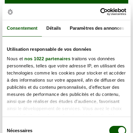
Mehdi-Sylvain SIBAI
16 Av. de Segure, 64200 Biarritz
Consentement
Détails
Paramètres des annonces
Plus d'info
Utilisation responsable de vos données
Nous et
nos 1022 partenaires
traitons vos données
personnelles, telles que votre adresse IP, en utilisant des
AMIELL Serge
technologies comme les cookies pour stocker et accéder
à des informations sur votre appareil, afin de diffuser des
1 Pl. Huningue, 64530 Pontacq
publicités et du contenu personnalisés, d'effectuer des
Plus d'info
mesures de performance des publicités et du contenu,
ainsi que de réaliser des études d’audience, favorisant
ainsi le développement de services. Vous avez le choix
quant à l'utilisation de vos données et à leurs finalités.
Vous pouvez modifier ou retirer votre consentement à
Sélection
tout moment en consultant la Déclaration relative aux
Nécessaires
du