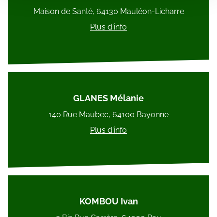
partageons également des informations sur l'utilisation de
Maison de Santé, 64130 Mauléon-Licharre
notre site avec nos partenaires de médias sociaux, de
publicité et d'analyse, qui peuvent combiner celles-ci
Plus d'info
avec d'autres informations que vous leur avez fournies
ou qu'ils ont collectées lors de votre utilisation de leurs
services.
GLANES Mélanie
140 Rue Maubec, 64100 Bayonne
Plus d'info
KOMBOU Ivan