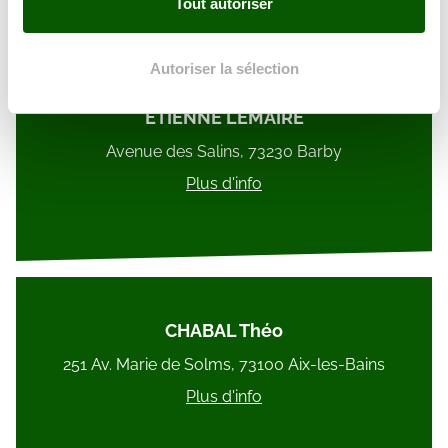
Tout autoriser
la
section « Détails »
. Vous pouvez modifier ou retirer
votre consentement à tout moment à partir de la
déclaration sur les cookies.
Autoriser la sélection
Les cookies nous permettent de personnaliser le contenu
ETIENNE LEMAIRE
et les annonces, d'offrir des fonctionnalités relatives aux
Avenue des Salins, 73230 Barby
médias sociaux et d'analyser notre trafic. Nous
Plus d'info
partageons également des informations sur l'utilisation de
notre site avec nos partenaires de médias sociaux, de
publicité et d'analyse, qui peuvent combiner celles-ci
avec d'autres informations que vous leur avez fournies
ou qu'ils ont collectées lors de votre utilisation de leurs
services.
CHABAL Théo
251 Av. Marie de Solms, 73100 Aix-les-Bains
Plus d'info