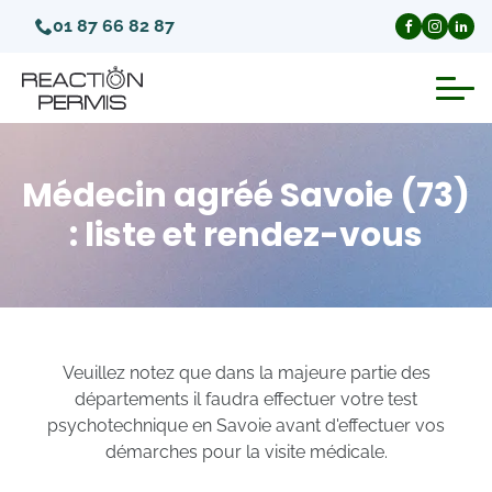
01 87 66 82 87
Suspension du permis de conduire
Médecin agréé Savoie (73)
Invalidation du permis de conduire
: liste et rendez-vous
Annulation du permis de conduire
Médecins agréés pour le permis
Veuillez notez que dans la majeure partie des
départements il faudra effectuer votre test
Visite médicale test psychotechnique
psychotechnique en Savoie avant d'effectuer vos
démarches pour la visite médicale.