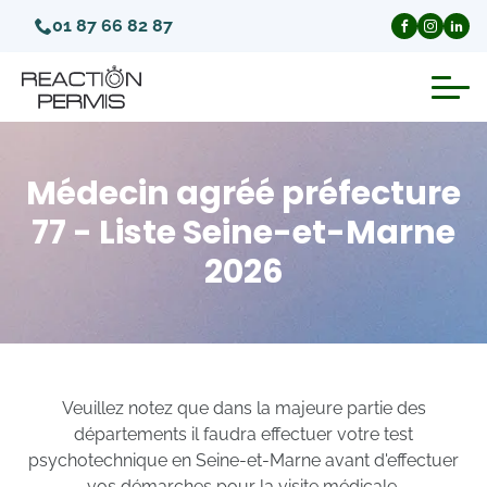
01 87 66 82 87
Suspension du permis de conduire
Médecin agréé préfecture
Invalidation du permis de conduire
77 - Liste Seine-et-Marne
2026
Annulation du permis de conduire
Médecins agréés pour le permis
Visite médicale test psychotechnique
Veuillez notez que dans la majeure partie des
départements il faudra effectuer votre test
psychotechnique en Seine-et-Marne avant d'effectuer
vos démarches pour la visite médicale.