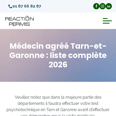
01 87 66 82 87
Suspension du permis de conduire
Médecin agréé Tarn-et-
Invalidation du permis de conduire
Garonne : liste complète
2026
Annulation du permis de conduire
Médecins agréés pour le permis
Visite médicale test psychotechnique
Veuillez notez que dans la majeure partie des
départements il faudra effectuer votre test
psychotechnique en Tarn et Garonne avant d'effectuer
vos démarches pour la visite médicale.