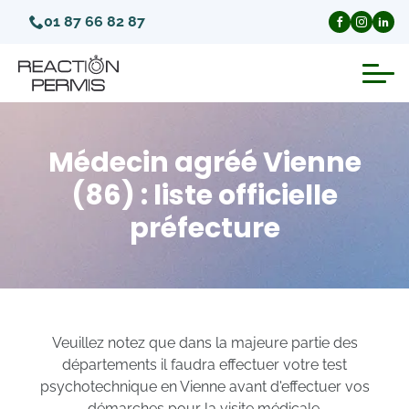
01 87 66 82 87
Suspension du permis de conduire
Médecin agréé Vienne
Invalidation du permis de conduire
(86) : liste officielle
préfecture
Annulation du permis de conduire
Médecins agréés pour le permis
Visite médicale test psychotechnique
Veuillez notez que dans la majeure partie des
départements il faudra effectuer votre test
psychotechnique en Vienne avant d'effectuer vos
démarches pour la visite médicale.