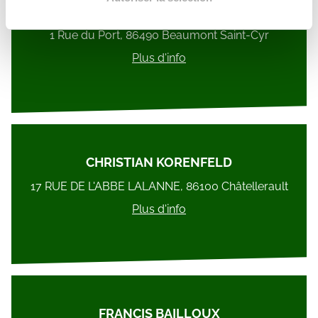
Sylvine BRANGER LARRUAT
Les cookies nous permettent de personnaliser le contenu
1 Rue du Port, 86490 Beaumont Saint-Cyr
et les annonces, d'offrir des fonctionnalités relatives aux
Plus d'info
médias sociaux et d'analyser notre trafic. Nous
partageons également des informations sur l'utilisation de
notre site avec nos partenaires de médias sociaux, de
publicité et d'analyse, qui peuvent combiner celles-ci
avec d'autres informations que vous leur avez fournies
ou qu'ils ont collectées lors de votre utilisation de leurs
CHRISTIAN KORENFELD
services.
17 RUE DE L'ABBE LALANNE, 86100 Châtellerault
Plus d'info
FRANCIS BAILLOUX