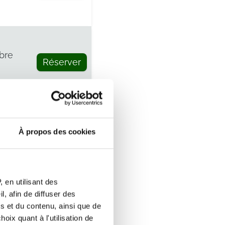
bre
Réserver
embre
À propos des cookies
Réserver
 en utilisant des
, afin de diffuser des
embre
Réserver
s et du contenu, ainsi que de
oix quant à l'utilisation de