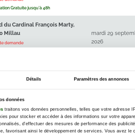
tion Gratuite jusqu'à 48h
d du Cardinal François Marty,
0 Millau
mardi 29 septem
2026
rte demande
tion Gratuite jusqu'à 48h
d du Cardinal François Marty,
0 Millau
mercredi 30 sept
Détails
Paramètres des annonces
2026
rte demande
tion Gratuite jusqu'à 48h
vos données
es
traitons vos données personnelles, telles que votre adresse IP,
d du Cardinal François Marty,
es pour stocker et accéder à des informations sur votre appareil
0 Millau
mercredi 30 sept
sonnalisés, d'effectuer des mesures de performance des publicité
2026
rte demande
e, favorisant ainsi le développement de services. Vous avez le ch