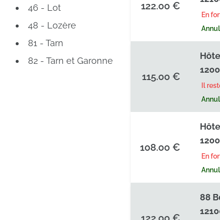
122.00 €
46 - Lot
En fo
48 - Lozère
Annula
81 - Tarn
Hôte
82 - Tarn et Garonne
1200
115.00 €
Il res
Annula
Hôte
1200
108.00 €
En fo
Annula
88 B
1210
122.00 €