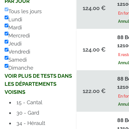
PAR JOUR
1210
124.00 €
Tous les jours
En fo
Lundi
Annula
Mardi
Mercredi
88 B
Jeudi
1210
124.00 €
Vendredi
Il res
Samedi
Annula
Dimanche
VOIR PLUS DE TESTS DANS
88 B
LES DÉPARTEMENTS
1210
122.00 €
VOISINS
En fo
15 - Cantal
Annula
30 - Gard
88 B
34 - Hérault
1210