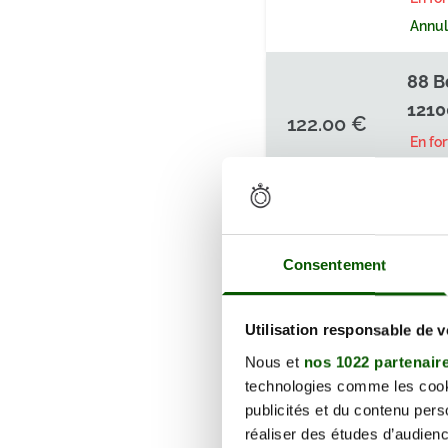
Annula
88 B
1210
122.00 €
En fo
Annula
88 B
1210
122.00 €
Consentement
En fo
Annula
Utilisation responsable de 
Nous et
nos 1022 partenair
88 B
technologies comme les cooki
1210
122.00 €
publicités et du contenu per
En fo
réaliser des études d’audienc