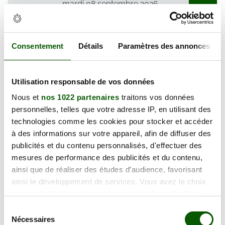
mardi 08 septembre 2026
22 Pl. Métézeau, 28100 Dreux
126.00 €
En forte demande
Annulation Gratuite jusqu'à 48h
Consentement
Détails
Paramètres des annonces
vendredi 11 septembre 2026
Utilisation responsable de vos données
50 Rue Chanzy, 28000 Chartres
130.00 €
Nous et
nos 1022 partenaires
traitons vos données
En forte demande
personnelles, telles que votre adresse IP, en utilisant des
Annulation Gratuite jusqu'à 48h
technologies comme les cookies pour stocker et accéder
à des informations sur votre appareil, afin de diffuser des
lundi 14 septembre 2026
publicités et du contenu personnalisés, d'effectuer des
1 Rue des Empereurs,
mesures de performance des publicités et du contenu,
129.00 €
28200 Châteaudun
ainsi que de réaliser des études d’audience, favorisant
En forte demande
ainsi le développement de services. Vous avez le choix
Annulation Gratuite jusqu'à 48h
quant à l'utilisation de vos données et à leurs finalités.
Vous pouvez modifier ou retirer votre consentement à
Sélection
tout moment en consultant la Déclaration relative aux
Nécessaires
du
mardi 15 septembre 2026