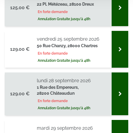
partageons également des informations sur l'utilisation de
22 Pl. Métézeau, 28100 Dreux
125.00 €
notre site avec nos partenaires de médias sociaux, de
En forte demande
publicité et d'analyse, qui peuvent combiner celles-ci
Annulation Gratuite jusqu'à 48h
avec d'autres informations que vous leur avez fournies
ou qu'ils ont collectées lors de votre utilisation de leurs
services.
vendredi 25 septembre 2026
50 Rue Chanzy, 28000 Chartres
129.00 €
En forte demande
Annulation Gratuite jusqu'à 48h
lundi 28 septembre 2026
1 Rue des Empereurs,
129.00 €
28200 Châteaudun
En forte demande
Annulation Gratuite jusqu'à 48h
mardi 29 septembre 2026