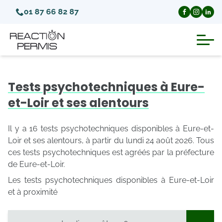
01 87 66 82 87
Suspension du permis de conduire
Tests psychotechniques à Eure-
Invalidation du permis de conduire
et-Loir et ses alentours
Annulation du permis de conduire
Il y a 16 tests psychotechniques disponibles à Eure-et-
Loir et ses alentours, à partir du lundi 24 août 2026. Tous
ces tests psychotechniques est agréés par la préfecture
Médecins agréés pour le permis
de Eure-et-Loir.
Les tests psychotechniques disponibles à Eure-et-Loir
Visite médicale test psychotechnique
et à proximité