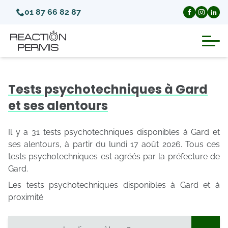
01 87 66 82 87
Suspension du permis de conduire
Tests psychotechniques à Gard
Invalidation du permis de conduire
et ses alentours
Annulation du permis de conduire
Il y a 31 tests psychotechniques disponibles à Gard et
ses alentours, à partir du lundi 17 août 2026. Tous ces
tests psychotechniques est agréés par la préfecture de
Médecins agréés pour le permis
Gard.
Les tests psychotechniques disponibles à Gard et à
Visite médicale test psychotechnique
proximité