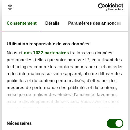
vendredi 11 septembre 2026
1 Av. d'Aiguilhe, 43000 Le Puy-en-
130.00 €
Velay
Consentement
Détails
Paramètres des annonces
En forte demande
Annulation Gratuite jusqu'à 48h
Utilisation responsable de vos données
Nous et
nos 1022 partenaires
traitons vos données
vendredi 18 septembre 2026
personnelles, telles que votre adresse IP, en utilisant des
1 Av. d'Aiguilhe, 43000 Le Puy-en-
technologies comme les cookies pour stocker et accéder
130.00 €
Velay
à des informations sur votre appareil, afin de diffuser des
En forte demande
publicités et du contenu personnalisés, d'effectuer des
Annulation Gratuite jusqu'à 48h
mesures de performance des publicités et du contenu,
ainsi que de réaliser des études d’audience, favorisant
ainsi le développement de services. Vous avez le choix
vendredi 25 septembre 2026
quant à l'utilisation de vos données et à leurs finalités.
1 Av. d'Aiguilhe, 43000 Le Puy-en-
Vous pouvez modifier ou retirer votre consentement à
130.00 €
Velay
Sélection
tout moment en consultant la Déclaration relative aux
Nécessaires
En forte demande
du
cookies ou en cliquant sur l'icône de confidentialité.