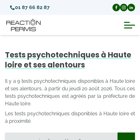
01 87 66 82 87
Suspension du permis de conduire
Tests psychotechniques à Haute
Invalidation du permis de conduire
loire et ses alentours
Annulation du permis de conduire
Il y a 9 tests psychotechniques disponibles à Haute loire
et ses alentours, à partir du jeudi 20 août 2026. Tous ces
tests psychotechniques est agréés par la préfecture de
Médecins agréés pour le permis
Haute loire.
Les tests psychotechniques disponibles à Haute loire et
Visite médicale test psychotechnique
à proximité