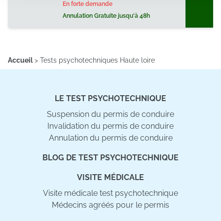
En forte demande
notre site avec nos partenaires de médias sociaux, de
Annulation Gratuite jusqu'à 48h
publicité et d'analyse, qui peuvent combiner celles-ci
avec d'autres informations que vous leur avez fournies
ou qu'ils ont collectées lors de votre utilisation de leurs
services.
Accueil
>
Tests psychotechniques Haute loire
LE TEST PSYCHOTECHNIQUE
Suspension du permis de conduire
Invalidation du permis de conduire
Annulation du permis de conduire
BLOG DE TEST PSYCHOTECHNIQUE
VISITE MÉDICALE
Visite médicale test psychotechnique
Médecins agréés pour le permis