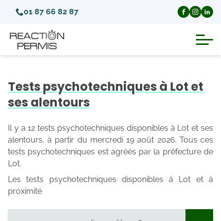
01 87 66 82 87
Suspension du permis de conduire
Tests psychotechniques à Lot et
Invalidation du permis de conduire
ses alentours
Annulation du permis de conduire
Il y a 12 tests psychotechniques disponibles à Lot et ses
alentours, à partir du mercredi 19 août 2026. Tous ces
tests psychotechniques est agréés par la préfecture de
Médecins agréés pour le permis
Lot.
Les tests psychotechniques disponibles à Lot et à
Visite médicale test psychotechnique
proximité