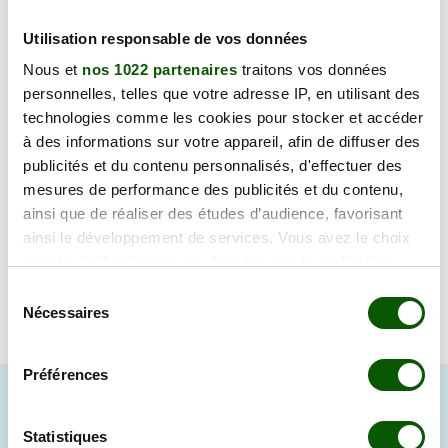
mercredi 12 août 2026
53 Rue du Président Carnot,
Utilisation responsable de vos données
135.00 €
52100 Saint-Dizier
Nous et
nos 1022 partenaires
traitons vos données
Il reste 1 place sur cette date.
personnelles, telles que votre adresse IP, en utilisant des
Annulation Gratuite jusqu'à 48h
technologies comme les cookies pour stocker et accéder
à des informations sur votre appareil, afin de diffuser des
lundi 17 août 2026
publicités et du contenu personnalisés, d'effectuer des
53 Rue du Président Carnot,
mesures de performance des publicités et du contenu,
132.00 €
52100 Saint-Dizier
ainsi que de réaliser des études d’audience, favorisant
Il reste 2 places sur cette date.
ainsi le développement de services. Vous avez le choix
Annulation Gratuite jusqu'à 48h
quant à l'utilisation de vos données et à leurs finalités.
Vous pouvez modifier ou retirer votre consentement à
Sélection
tout moment en consultant la Déclaration relative aux
Nécessaires
du
cookies ou en cliquant sur l'icône de confidentialité.
consentement
Accueil
>
Tests psychotechniques Haute Marne
Préférences
Si vous le permettez, nous aimerions également :
Collecter des informations sur votre localisation
LE TEST PSYCHOTECHNIQUE
géographique qui peuvent être précises à plusieurs
Statistiques