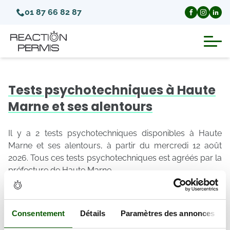
01 87 66 82 87
Suspension du permis de conduire
Tests psychotechniques à Haute
Invalidation du permis de conduire
Marne et ses alentours
Annulation du permis de conduire
Il y a 2 tests psychotechniques disponibles à Haute
Marne et ses alentours, à partir du mercredi 12 août
2026. Tous ces tests psychotechniques est agréés par la
Médecins agréés pour le permis
préfecture de Haute Marne.
Les tests psychotechniques disponibles à Haute Marne
Visite médicale test psychotechnique
et à proximité
Consentement
Détails
Paramètres des annonces