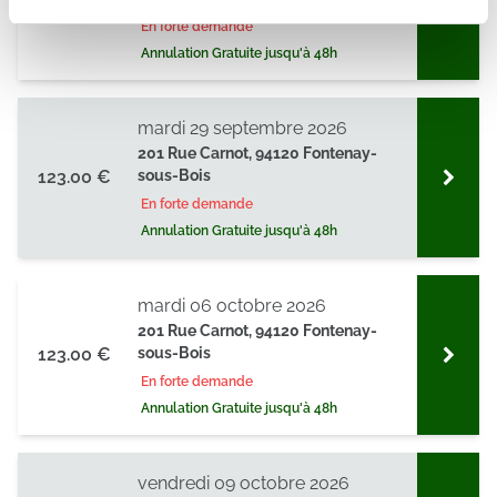
118.00 €
Les cookies nous permettent de personnaliser le contenu
En forte demande
et les annonces, d'offrir des fonctionnalités relatives aux
Annulation Gratuite jusqu'à 48h
médias sociaux et d'analyser notre trafic. Nous
partageons également des informations sur l'utilisation de
mardi 29 septembre 2026
notre site avec nos partenaires de médias sociaux, de
201 Rue Carnot, 94120 Fontenay-
publicité et d'analyse, qui peuvent combiner celles-ci
123.00 €
sous-Bois
avec d'autres informations que vous leur avez fournies
En forte demande
ou qu'ils ont collectées lors de votre utilisation de leurs
Annulation Gratuite jusqu'à 48h
services.
mardi 06 octobre 2026
201 Rue Carnot, 94120 Fontenay-
123.00 €
sous-Bois
En forte demande
Annulation Gratuite jusqu'à 48h
vendredi 09 octobre 2026