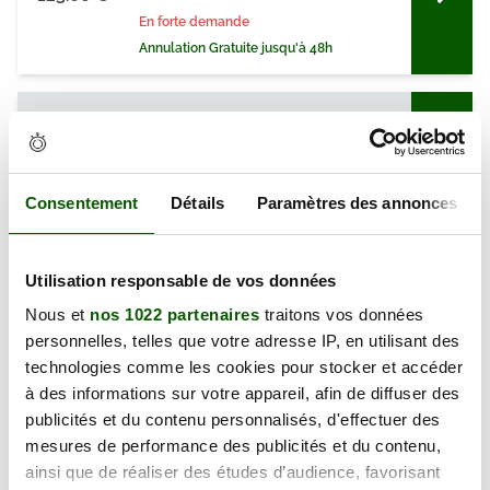
En forte demande
Annulation Gratuite jusqu'à 48h
mercredi 09 septembre 2026
15 Av. Jean Jaurès, 94340 Joinville-
111.00 €
le-Pont
En forte demande
Consentement
Détails
Paramètres des annonces
Annulation Gratuite jusqu'à 48h
Utilisation responsable de vos données
vendredi 11 septembre 2026
Nous et
nos 1022 partenaires
traitons vos données
Avenue de l'Europe, 94320 Thiais
118.00 €
personnelles, telles que votre adresse IP, en utilisant des
En forte demande
technologies comme les cookies pour stocker et accéder
Annulation Gratuite jusqu'à 48h
à des informations sur votre appareil, afin de diffuser des
publicités et du contenu personnalisés, d'effectuer des
mesures de performance des publicités et du contenu,
vendredi 11 septembre 2026
ainsi que de réaliser des études d’audience, favorisant
Avenue de l'Europe, 94320 Thiais
118.00 €