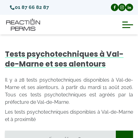
01 87 66 82 87
Suspension du permis de conduire
Tests psychotechniques à Val-
Invalidation du permis de conduire
de-Marne et ses alentours
Annulation du permis de conduire
Il y a 28 tests psychotechniques disponibles à Val-de-
Marne et ses alentours, à partir du mardi 11 août 2026.
Tous ces tests psychotechniques est agréés par la
Médecins agréés pour le permis
préfecture de Val-de-Marne.
Les tests psychotechniques disponibles à Val-de-Marne
Visite médicale test psychotechnique
et à proximité