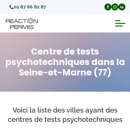
01 87 66 82 87
Suspension du permis de conduire
Centre de tests
Invalidation du permis de conduire
psychotechniques dans la
Seine-et-Marne (77)
Annulation du permis de conduire
Médecins agréés pour le permis
Visite médicale test psychotechnique
Voici la liste des villes ayant des
centres de tests psychotechniques