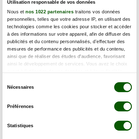
Utilisation responsable de vos données
Voir les centres psychotechnique
Nous et
nos 1022 partenaires
traitons vos données
personnelles, telles que votre adresse IP, en utilisant des
technologies comme les cookies pour stocker et accéder
à des informations sur votre appareil, afin de diffuser des
publicités et du contenu personnalisés, d'effectuer des
mesures de performance des publicités et du contenu,
Fontainebleau
ainsi que de réaliser des études d’audience, favorisant
Voir les centres psychotechnique
ainsi le développement de services. Vous avez le choix
quant à l'utilisation de vos données et à leurs finalités.
Vous pouvez modifier ou retirer votre consentement à
Sélection
tout moment en consultant la Déclaration relative aux
Nécessaires
du
cookies ou en cliquant sur l'icône de confidentialité.
consentement
Brie-Comte-Robert
Préférences
Si vous le permettez, nous aimerions également :
Voir les centres psychotechnique
Collecter des informations sur votre localisation
géographique qui peuvent être précises à plusieurs
Statistiques
mètres près