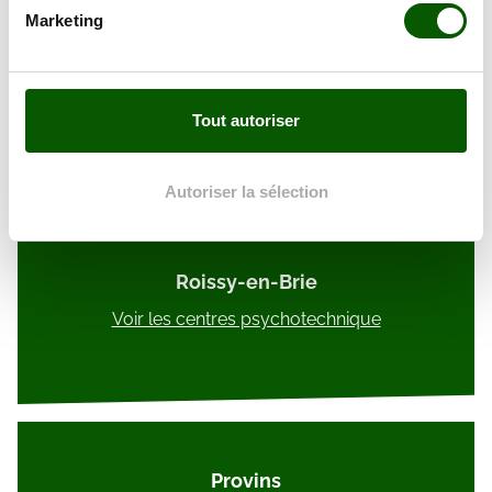
Identifier votre appareil en l'analysant activement
Marketing
pour en relever les caractéristiques spécifiques
(empreintes digitales).
Coulommiers
Pour en savoir plus sur le traitement de vos données
personnelles et définir vos préférences, reportez-vous à
Voir les centres psychotechnique
Tout autoriser
la
section « Détails »
. Vous pouvez modifier ou retirer
votre consentement à tout moment à partir de la
déclaration sur les cookies.
Autoriser la sélection
Les cookies nous permettent de personnaliser le contenu
et les annonces, d'offrir des fonctionnalités relatives aux
Roissy-en-Brie
médias sociaux et d'analyser notre trafic. Nous
Voir les centres psychotechnique
partageons également des informations sur l'utilisation de
notre site avec nos partenaires de médias sociaux, de
publicité et d'analyse, qui peuvent combiner celles-ci
avec d'autres informations que vous leur avez fournies
ou qu'ils ont collectées lors de votre utilisation de leurs
services.
Provins