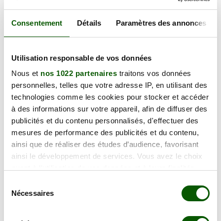
Consentement
Détails
Paramètres des annonces
Centre d'Affaires Déclic'Gestion
Adresse : 11 Bis Rue Félix Poyez, Melun 77000
Utilisation responsable de vos données
Plus d'info
Nous et
nos 1022 partenaires
traitons vos données
personnelles, telles que votre adresse IP, en utilisant des
technologies comme les cookies pour stocker et accéder
à des informations sur votre appareil, afin de diffuser des
publicités et du contenu personnalisés, d'effectuer des
mesures de performance des publicités et du contenu,
AAAEP Melun
ainsi que de réaliser des études d’audience, favorisant
Adresse : 2 Rue Saint-Louis, Melun 77000
ainsi le développement de services. Vous avez le choix
Plus d'info
quant à l'utilisation de vos données et à leurs finalités.
Vous pouvez modifier ou retirer votre consentement à
Sélection
tout moment en consultant la Déclaration relative aux
Nécessaires
du
cookies ou en cliquant sur l'icône de confidentialité.
consentement