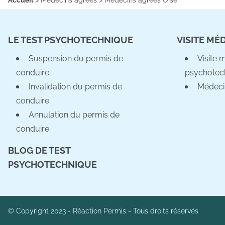
Accueil
>
Médecins agréés
>
Médecins agréés Oise
LE TEST PSYCHOTECHNIQUE
VISITE MÉ
Suspension du permis de
Visite 
conduire
psychotec
Invalidation du permis de
Médeci
conduire
Annulation du permis de
conduire
BLOG DE TEST
PSYCHOTECHNIQUE
© Copyright 2023 - Réaction Permis - Tous droits réservés