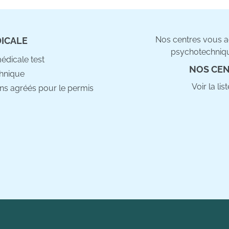
Nos centres vous ac
DICALE
psychotechniqu
médicale test
NOS CEN
hnique
Voir la li
ns agréés pour le permis