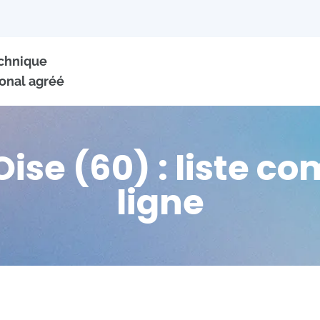
echnique
onal agréé
ise (60) : liste co
ligne