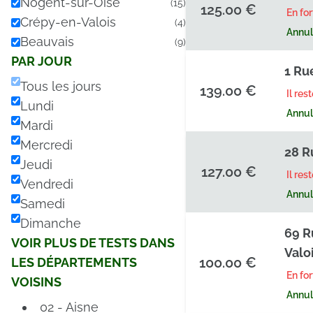
Nogent-sur-Oise
(15)
125.00 €
En fo
Crépy-en-Valois
(4)
Annula
Beauvais
(9)
PAR JOUR
1 Rue
Tous les jours
139.00 €
Il res
Lundi
Annula
Mardi
Mercredi
28 R
Jeudi
127.00 €
Il res
Vendredi
Annula
Samedi
Dimanche
69 R
VOIR PLUS DE TESTS DANS
Valo
100.00 €
LES DÉPARTEMENTS
En fo
VOISINS
Annula
02 - Aisne