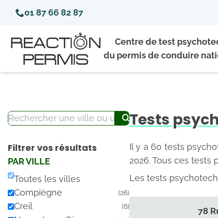
01 87 66 82 87
Centre de test psychot
du permis de conduire nati
Tests psych
Filtrer vos résultats
Il y a 60 tests psych
2026. Tous ces tests 
PAR VILLE
Les tests psychotechn
Toutes les villes
Compiègne
(26)
Creil
(6)
78 R