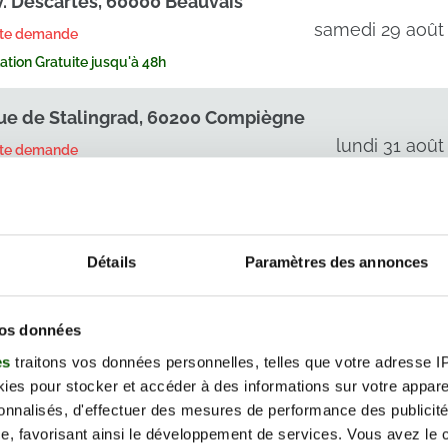
v. Descartes, 60000 Beauvais
samedi 29 août
rte demande
tion Gratuite jusqu'à 48h
ue de Stalingrad, 60200 Compiègne
lundi 31 août
rte demande
tion Gratuite jusqu'à 48h
ue Saint-Lazare, 60800 Crépy-en-
is
jeudi 03 septemb
Détails
Paramètres des annonces
2026
rte demande
tion Gratuite jusqu'à 48h
vos données
es
traitons vos données personnelles, telles que votre adresse IP,
ue Tillet, 60180 Nogent-sur-
es pour stocker et accéder à des informations sur votre appareil
samedi 05 septembr
sonnalisés, d'effectuer des mesures de performance des publicité
2026
e, favorisant ainsi le développement de services. Vous avez le ch
rte demande