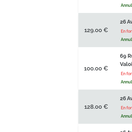
Annula
26 A
129.00 €
En fo
Annula
69 R
Valo
100.00 €
En fo
Annula
26 A
128.00 €
En fo
Annula