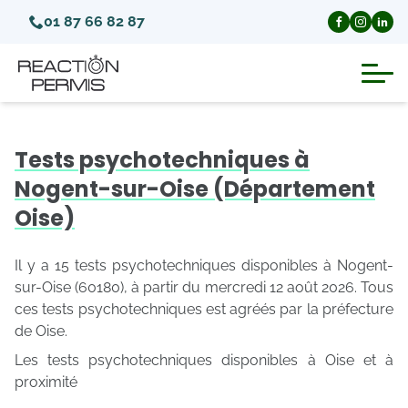
01 87 66 82 87
Suspension du permis de conduire
Tests psychotechniques à
Invalidation du permis de conduire
Nogent-sur-Oise (Département
Oise)
Annulation du permis de conduire
Il y a 15 tests psychotechniques disponibles à Nogent-
Médecins agréés pour le permis
sur-Oise (60180), à partir du mercredi 12 août 2026. Tous
ces tests psychotechniques est agréés par la préfecture
de Oise.
Visite médicale test psychotechnique
Les tests psychotechniques disponibles à Oise et à
proximité