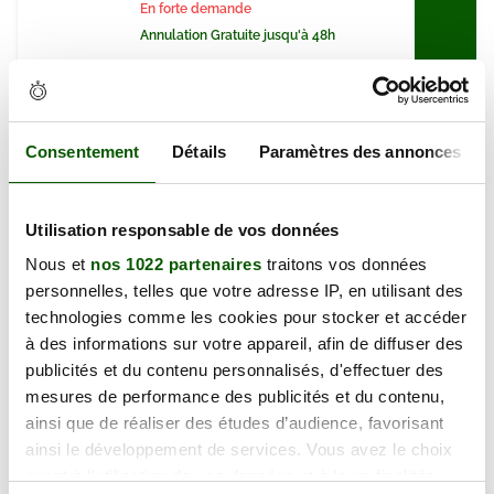
En forte demande
Annulation Gratuite jusqu'à 48h
samedi 19 septembre 2026
28 Rue Tillet, 60180 Nogent-sur-
Consentement
Détails
Paramètres des annonces
128.00 €
Oise
En forte demande
Annulation Gratuite jusqu'à 48h
Utilisation responsable de vos données
Nous et
nos 1022 partenaires
traitons vos données
jeudi 24 septembre 2026
personnelles, telles que votre adresse IP, en utilisant des
28 Rue Tillet, 60180 Nogent-sur-
technologies comme les cookies pour stocker et accéder
128.00 €
Oise
à des informations sur votre appareil, afin de diffuser des
En forte demande
publicités et du contenu personnalisés, d'effectuer des
Annulation Gratuite jusqu'à 48h
mesures de performance des publicités et du contenu,
ainsi que de réaliser des études d’audience, favorisant
ainsi le développement de services. Vous avez le choix
jeudi 24 septembre 2026
quant à l'utilisation de vos données et à leurs finalités.
28 Rue Tillet, 60180 Nogent-sur-