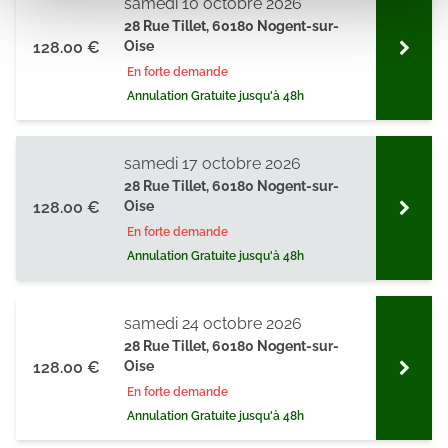
samedi 10 octobre 2026
médias sociaux et d'analyser notre trafic. Nous
28 Rue Tillet, 60180 Nogent-sur-
128.00 €
Oise
partageons également des informations sur l'utilisation de
notre site avec nos partenaires de médias sociaux, de
En forte demande
publicité et d'analyse, qui peuvent combiner celles-ci
Annulation Gratuite jusqu'à 48h
avec d'autres informations que vous leur avez fournies
ou qu'ils ont collectées lors de votre utilisation de leurs
samedi 17 octobre 2026
services.
28 Rue Tillet, 60180 Nogent-sur-
128.00 €
Oise
En forte demande
Annulation Gratuite jusqu'à 48h
samedi 24 octobre 2026
28 Rue Tillet, 60180 Nogent-sur-
128.00 €
Oise
En forte demande
Annulation Gratuite jusqu'à 48h