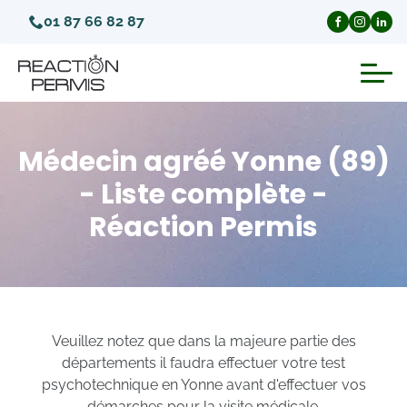
01 87 66 82 87
Suspension du permis de conduire
Médecin agréé Yonne (89)
Invalidation du permis de conduire
- Liste complète -
Réaction Permis
Annulation du permis de conduire
Médecins agréés pour le permis
Visite médicale test psychotechnique
Veuillez notez que dans la majeure partie des
départements il faudra effectuer votre test
psychotechnique en Yonne avant d'effectuer vos
démarches pour la visite médicale.