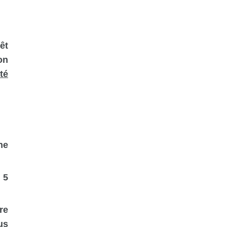
êt
on
té
ne
 5
re
us