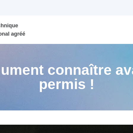
chnique
onal agréé
olument connaître av
permis !