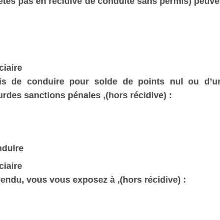
’êtes pas en récidive de conduite sans permis) peuve
ciaire
mis de conduire
pour solde de points nul ou d’u
ourdes sanctions pénales
,(hors récidive)
:
nduire
ciaire
spendu, vous vous exposez à
,(hors récidive)
: