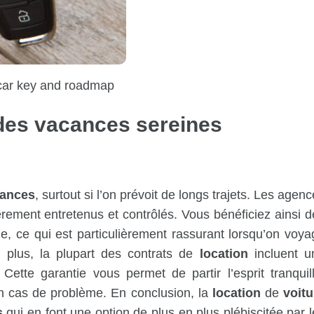
 car key and roadmap
des
vacances
sereines
ances
, surtout si l’on prévoit de longs trajets. Les agen
èrement entretenus et contrôlés. Vous bénéficiez ainsi d
, ce qui est particulièrement rassurant lorsqu’on voya
 plus, la plupart des contrats de
location
incluent u
tte garantie vous permet de partir l’esprit tranquill
n cas de problème. En conclusion, la
location
de
voitu
s
qui en font une option de plus en plus plébiscitée par 