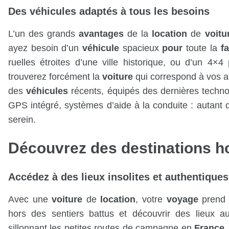
Des
véhicules
adaptés à tous les besoins
L’un des grands
avantages
de la
location
de
voitu
ayez besoin d’un
véhicule
spacieux
pour
toute la
fa
ruelles étroites d’une ville historique, ou d’un 4×4
trouverez forcément la
voiture
qui correspond à vos a
des
véhicules
récents, équipés des dernières technol
GPS intégré, systèmes d’aide à la conduite : autant 
serein.
Découvrez des
destinations
ho
Accédez à des lieux insolites et authentiques
Avec une
voiture
de
location
, votre
voyage
prend 
hors des sentiers battus et découvrir des lieux a
sillonnant les petites routes de campagne en
France
,