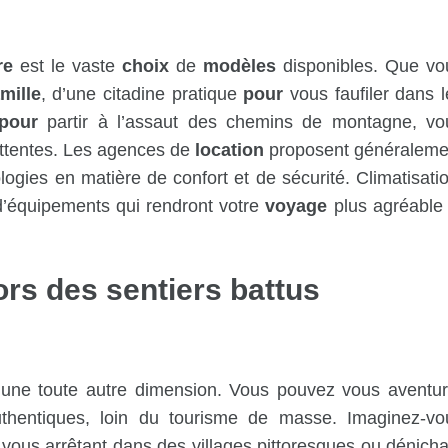
re
est le vaste
choix
de
modèles
disponibles. Que vo
mille
, d’une citadine pratique
pour
vous faufiler dans l
pour
partir à l’assaut des chemins de montagne, vo
ttentes. Les agences de
location
proposent généraleme
ogies en matière de confort et de sécurité. Climatisatio
d’équipements qui rendront votre
voyage
plus agréable 
rs des sentiers battus
une toute autre dimension. Vous pouvez vous aventur
uthentiques, loin du tourisme de masse. Imaginez-vo
 vous arrêtant dans des villages pittoresques ou dénicha