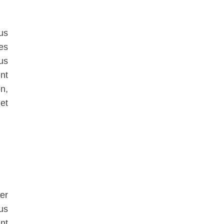
us
es
us
nt
n,
et
er
us
nt