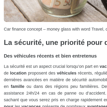
Car finance concept – money glass with word Travel,
La sécurité, une priorité
pour
Des
véhicules
récents et bien entretenus
La sécurité est un aspect crucial lorsqu’on part en
vac
de
location
proposent des
véhicules
récents, réguli
dernières avancées en matière de sécurité automobile
en
famille
ou dans des régions peu familières. De
assistance 24h/24 en cas de panne ou d’accident. Ce
sachant que vous serez pris en charge rapidement e
pour
les
vacances
présente de nombreux
avantage