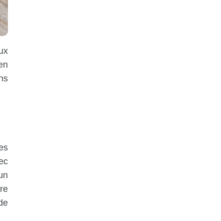
ux
en
ns
es
ec
un
re
de