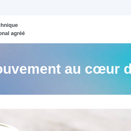
chnique
onal agréé
mouvement au cœur 