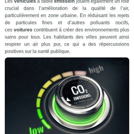
Les
véhicules
à faible
émission
jouent également un rôle
crucial dans l’amélioration de la qualité de l’air,
particulièrement en zone urbaine. En réduisant les rejets
de particules fines et d’autres polluants nocifs,
ces
voitures
contribuent à créer des environnements plus
sains pour tous. Les habitants des villes peuvent ainsi
respirer un air plus pur, ce qui a des répercussions
positives sur la santé publique.