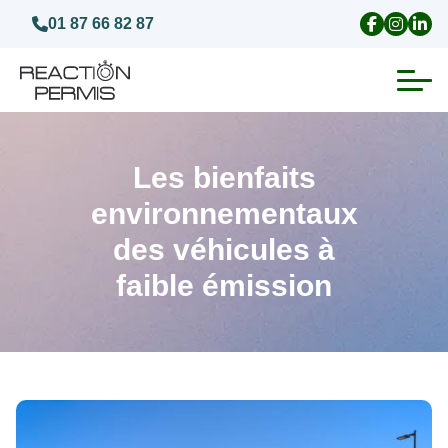
01 87 66 82 87
Suspension du permis de conduire
Les bienfaits
Invalidation du permis de conduire
environnementaux
des véhicules à
Annulation du permis de conduire
faible émission
Médecins agréés pour le permis
Visite médicale test psychotechnique