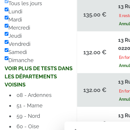
Tous les jours
13 R
Lundi
135.00 €
Il res
Mardi
Annula
Mercredi
Jeudi
13 R
Vendredi
0220
132.00 €
Samedi
En fo
Dimanche
Annula
VOIR PLUS DE TESTS DANS
LES DÉPARTEMENTS
13 R
VOISINS
132.00 €
En fo
08 - Ardennes
Annula
51 - Marne
13 R
59 - Nord
132.00 €
En fo
60 - Oise