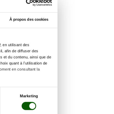
À propos des cookies
 2026
Réserver
 en utilisant des
, afin de diffuser des
e
Réserver
s et du contenu, ainsi que de
oix quant à l'utilisation de
moment en consultant la
e
Réserver
es à plusieurs mètres près
Marketing
s spécifiques (empreintes
, reportez-vous à la
section «