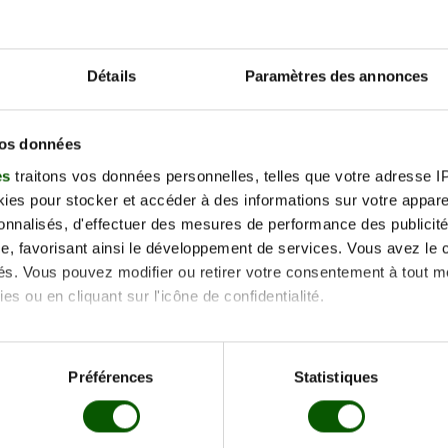
tion Gratuite jusqu'à 48h
ue de Mayenne, 02200 Soissons
Détails
Paramètres des annonces
mercredi 21 octobre
rte demande
tion Gratuite jusqu'à 48h
vos données
es
traitons vos données personnelles, telles que votre adresse IP,
ue de Mayenne,
es pour stocker et accéder à des informations sur votre appareil
0 Soissons
mercredi 04 novembr
sonnalisés, d'effectuer des mesures de performance des publicité
2026
rte demande
e, favorisant ainsi le développement de services. Vous avez le ch
tion Gratuite jusqu'à 48h
ités. Vous pouvez modifier ou retirer votre consentement à tout 
es ou en cliquant sur l'icône de confidentialité.
ue de Mayenne,
imerions également :
0 Soissons
mercredi 18 novembr
tions sur votre localisation géographique qui peuvent être précis
Préférences
Statistiques
2026
rte demande
eil en l'analysant activement pour en relever les caractéristique
tion Gratuite jusqu'à 48h
aitement de vos données personnelles et définir vos préférences