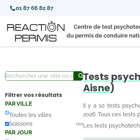
01 87 66 82 87
Centre de test psychot
du permis de conduire nati
Tests psyc
Aisne)
Filtrer vos résultats
PAR VILLE
Il y a 10 tests psyc
2026. Tous ces tests 
Toutes les villes
Soissons
(10)
Les tests psychotechn
PAR JOUR