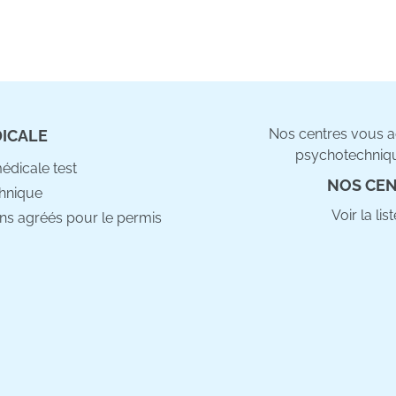
Nos centres vous ac
DICALE
psychotechniqu
médicale test
NOS CEN
hnique
Voir la li
ns agréés pour le permis