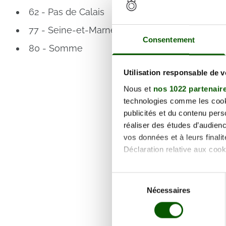
Annula
62 - Pas de Calais
77 - Seine-et-Marne
13 R
Consentement
132.00 €
80 - Somme
En fo
Annula
Utilisation responsable de 
Nous et
nos 1022 partenair
13 R
technologies comme les cooki
0220
132.00 €
publicités et du contenu per
En fo
réaliser des études d’audienc
Annula
vos données et à leurs final
Déclaration relative aux cooki
13 R
Si vous le permettez, nous a
0220
Sélection
132.00 €
Collecter des informa
Nécessaires
du
En fo
Identifier votre appar
consentement
Annula
digitales).
Pour en savoir plus sur le tr