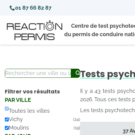
01 87 66 82 87
Centre de test psychot
du permis de conduire nati
Tests psych
Filtrer vos résultats
Il y a 43 tests psych
2026. Tous ces tests 
PAR VILLE
Les tests psychotechn
Toutes les villes
Vichy
(24)
Moulins
(19)
37 A