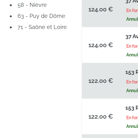
37 A
58 - Nièvre
124.00 €
En fo
63 - Puy de Dôme
Annula
71 - Saône et Loire
37 A
124.00 €
En fo
Annula
153 
122.00 €
En fo
Annula
153 
122.00 €
En fo
Annula