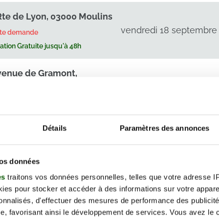
Rte de Lyon, 03000 Moulins
vendredi 18 septembre
rte demande
tion Gratuite jusqu'à 48h
venue de Gramont,
0 Vichy
vendredi 18 septembr
2026
rte demande
tion Gratuite jusqu'à 48h
Détails
Paramètres des annonces
Rte de Lyon, 03000 Moulins
vendredi 25 septembre
rte demande
vos données
tion Gratuite jusqu'à 48h
es
traitons vos données personnelles, telles que votre adresse IP,
es pour stocker et accéder à des informations sur votre appareil
d Gambetta, 03200 Vichy
sonnalisés, d'effectuer des mesures de performance des publicité
e, favorisant ainsi le développement de services. Vous avez le ch
vendredi 25 septembre
rte demande