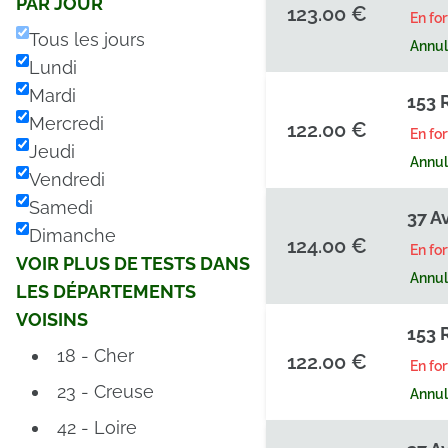
PAR JOUR
123.00 €
En fo
Tous les jours
Annula
Lundi
Mardi
153 
Mercredi
122.00 €
En fo
Jeudi
Annula
Vendredi
Samedi
37 A
Dimanche
124.00 €
En fo
VOIR PLUS DE TESTS DANS
Annula
LES DÉPARTEMENTS
VOISINS
153 
18 - Cher
122.00 €
En fo
23 - Creuse
Annula
42 - Loire