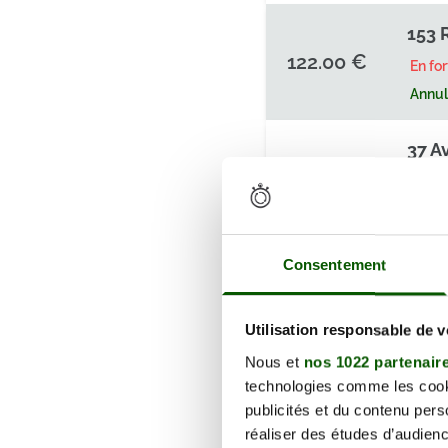
153 
122.00 €
En fo
Annula
37 A
0320
125.00 €
En fo
Annula
Consentement
153 
122.00 €
En fo
Utilisation responsable de 
Annula
Nous et
nos 1022 partenair
technologies comme les cooki
53 B
publicités et du contenu per
réaliser des études d’audienc
132.00 €
En fo