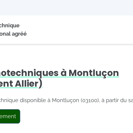
echnique
onal agréé
hotechniques à Montluçon
t Allier)
echnique disponible à Montluçon (03100), à partir du 
tement