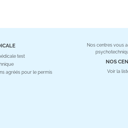
Nos centres vous ac
DICALE
psychotechniqu
médicale test
NOS CEN
hnique
Voir la li
ns agréés pour le permis