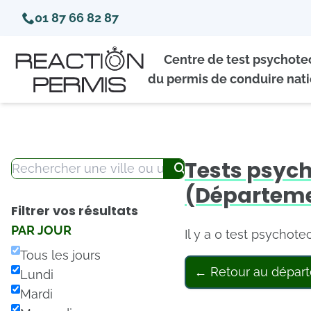
01 87 66 82 87
Centre de test psychot
du permis de conduire nati
Tests psyc
(Départemen
Filtrer vos résultats
PAR JOUR
Il y a 0 test psychot
Tous les jours
← Retour au dépar
Lundi
Mardi