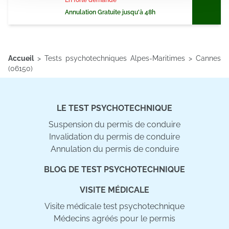
En forte demande
notre site avec nos partenaires de médias sociaux, de
Annulation Gratuite jusqu'à 48h
publicité et d'analyse, qui peuvent combiner celles-ci
avec d'autres informations que vous leur avez fournies
ou qu'ils ont collectées lors de votre utilisation de leurs
Accueil
>
Tests psychotechniques Alpes-Maritimes
>
Cannes
services.
(06150)
LE TEST PSYCHOTECHNIQUE
Suspension du permis de conduire
Invalidation du permis de conduire
Annulation du permis de conduire
BLOG DE TEST PSYCHOTECHNIQUE
VISITE MÉDICALE
Visite médicale test psychotechnique
Médecins agréés pour le permis