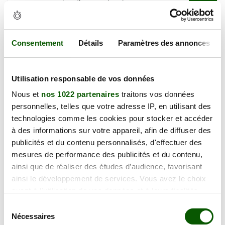
lundi 07 septembre 2026
5 Av. Saint-Jean, 06400 Cannes
125.00 €
En forte demande
Annulation Gratuite jusqu'à 48h
Consentement
Détails
Paramètres des annonces
mercredi 23 septembre 2026
Utilisation responsable de vos données
5 Av. Saint-Jean, 06400 Cannes
125.00 €
Nous et
nos 1022 partenaires
traitons vos données
En forte demande
personnelles, telles que votre adresse IP, en utilisant des
Annulation Gratuite jusqu'à 48h
technologies comme les cookies pour stocker et accéder
à des informations sur votre appareil, afin de diffuser des
publicités et du contenu personnalisés, d'effectuer des
mercredi 30 septembre 2026
mesures de performance des publicités et du contenu,
5 Av. Saint-Jean, 06400 Cannes
125.00 €
ainsi que de réaliser des études d’audience, favorisant
En forte demande
ainsi le développement de services. Vous avez le choix
Annulation Gratuite jusqu'à 48h
quant à l'utilisation de vos données et à leurs finalités.
Vous pouvez modifier ou retirer votre consentement à
Sélection
jeudi 08 octobre 2026
tout moment en consultant la Déclaration relative aux
Nécessaires
du