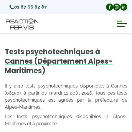
01 87 66 82 87
Suspension du permis de conduire
Tests psychotechniques à
Invalidation du permis de conduire
Cannes (Département Alpes-
Maritimes)
Annulation du permis de conduire
Il y a 10 tests psychotechniques disponibles à Cannes
Médecins agréés pour le permis
(06150), à partir du mardi 11 août 2026. Tous ces tests
psychotechniques est agréés par la préfecture de
Alpes-Maritimes.
Visite médicale test psychotechnique
Les tests psychotechniques disponibles à Alpes-
Maritimes et à proximité