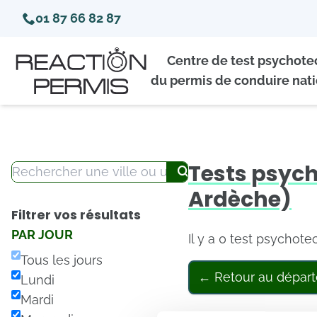
01 87 66 82 87
Centre de test psychot
du permis de conduire nati
Tests psyc
Ardèche)
Filtrer vos résultats
PAR JOUR
Il y a 0 test psychot
Tous les jours
← Retour au dépar
Lundi
Mardi