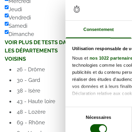
Mercredi
Jeudi
Vendredi
Samedi
Consentement
Dimanche
VOIR PLUS DE TESTS DANS
Utilisation responsable de 
LES DÉPARTEMENTS
Nous et
nos 1022 partenair
VOISINS
technologies comme les cooki
26 - Drôme
publicités et du contenu per
réaliser des études d’audienc
30 - Gard
vos données et à leurs final
38 - Isère
Déclaration relative aux cooki
43 - Haute loire
Si vous le permettez, nous a
Sélection
48 - Lozère
Collecter des informa
Nécessaires
du
69 - Rhône
Identifier votre appar
consentement
digitales).