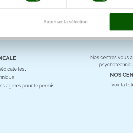
aitement de vos données personnelles et définir vos préférences
er ou retirer votre consentement à tout moment à partir de la dé
Autoriser la sélection
e personnaliser le contenu et les annonces, d'offrir des fonctio
rafic. Nous partageons également des informations sur l'utilisati
, de publicité et d'analyse, qui peuvent combiner celles-ci avec
ils ont collectées lors de votre utilisation de leurs services.
Nos centres vous ac
DICALE
psychotechniqu
médicale test
NOS CEN
hnique
Voir la li
ns agréés pour le permis