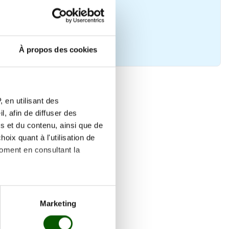
À propos des cookies
 en utilisant des
, afin de diffuser des
s et du contenu, ainsi que de
oix quant à l'utilisation de
moment en consultant la
es à plusieurs mètres près
Marketing
s spécifiques (empreintes