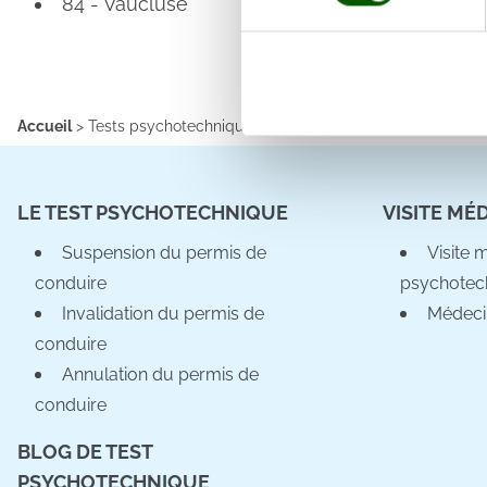
84 - Vaucluse
Pour en savoir plus sur le tr
Détails »
. Vous pouvez modifi
Les cookies nous permettent d
sociaux et d'analyser notre t
Accueil
>
Tests psychotechniques Ardèche
>
Annonay (07100)
partenaires de médias sociaux
vous leur avez fournies ou qu'
LE TEST PSYCHOTECHNIQUE
VISITE MÉ
Suspension du permis de
Visite 
conduire
psychotec
Invalidation du permis de
Médeci
conduire
Annulation du permis de
conduire
BLOG DE TEST
PSYCHOTECHNIQUE