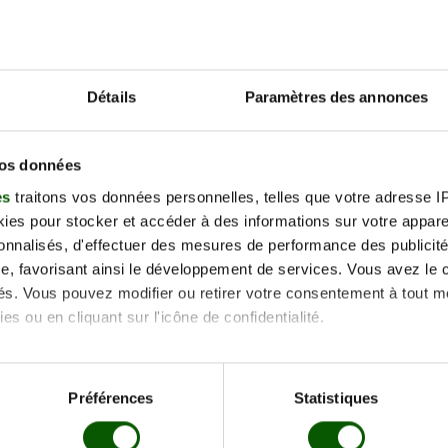
Détails
Paramètres des annonces
vos données
es
traitons vos données personnelles, telles que votre adresse IP,
es pour stocker et accéder à des informations sur votre appareil
sonnalisés, d'effectuer des mesures de performance des publicité
e, favorisant ainsi le développement de services. Vous avez le ch
ités. Vous pouvez modifier ou retirer votre consentement à tout 
es ou en cliquant sur l'icône de confidentialité.
imerions également :
tions sur votre localisation géographique qui peuvent être précis
Préférences
Statistiques
eil en l'analysant activement pour en relever les caractéristique