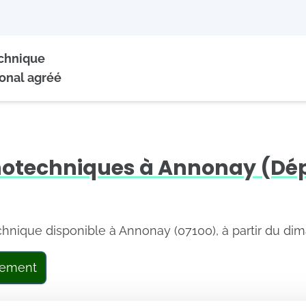
echnique
onal agréé
hotechniques à Annonay (D
echnique disponible à Annonay (07100), à partir du di
tement